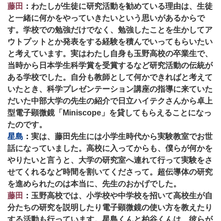
藤田
：
わたしが生徒に研究活動を勧めている理由は、生徒
と一緒に何かをやっていきたいという思いがあるからで
す。学校での勉強だけでなく、勉強したことを生かしてア
ウトプットとか発表をする経験を積んでいってもらいたい
と考えています。実はわたし自身も玉野高校の卒業生で、
当時から日本学生科学賞を受賞するなど研究活動の伝統が
ある学校でした。自分も教師として何かできればと考えて
いたとき、科学プレゼンテーション講座の指導に来ていた
だいた中部大学の先生の紹介で日立ハイテクさんから卓上
型電子顕微鏡「Miniscope」を貸してもらえることになっ
たのです。
星島
：
実は、藤田先生には小学生時代から実験教室でお世
話になっていました。高校に入ってからも、僕らが何かを
やりたいと言うと、大学の研究室へ連れて行って実験をさ
せてくれるなど時間を割いてくださって。超伝導体の研究
を進められたのは本当に、先生のおかげでした。
藤田
：
玉野高校では、小学校や中学校を招いて高校生が自
分たちの研究を説明したり電子顕微鏡の使い方を教えたり
する活動も行っています。星島くんと柏谷くんは、彼らが