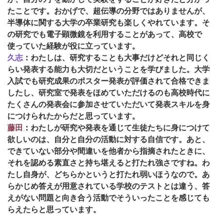
たことです。おかげで、超伝導の分野ではありませんが、
半導体に関する大学の卒業研究も楽しくやれています。そ
の研究でも電子顕微鏡を利用することがあって、高校で
使っていた経験が役に立っています。
久志
：
わたしは、研究することも大事だけどそれと同じく
らい発表する能力も大切だということを学びました。大学
入試でも研究成果のポスター発表が評価されて合格できま
したし、研究室で発表をほめていただけるのも高校時代に
たくさんの発表会に参加させていただいて発表スキルを身
につけられたからだと思っています。
藤田
：
わたしが研究や発表を通じて生徒たちに身につけて
欲しいのは、自分と自分の活動に対する自信です。あと、
できていない部分や間違いを他者から指摘されたときに、
それを認める素直さと持ち堪えると打たれ強さですね。わ
たし自身が、どちらかというと打たれ弱いほうなので。あ
らかじめ答えが用意されている学校のテストとは違う、答
えがない問題と向き合う活動でそういったことを感じても
らえたらと思っています。