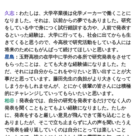
久志
：
わたしは、大学卒業後は化学メーカーで働くことに
なりました。それは、以前からの夢でもありました。研究
をしている中で身につく試行錯誤する力や、人前で発表す
るといった経験は、大学に行っても、社会に出てからも生
きてくると思うので、今高校で研究活動をしている人には
将来のためにもがんばって続けてほしいと思います。
星島
：
玉野高校の在学中に学外の各所で研究発表をさせて
もらったことは、とても大きな経験値になりました。た
だ、それには自分からこれをやりたいと言い出すことが大
事だと思っています。藤田先生の負担がより大きくなって
しまうかもしれませんが、とにかく後輩の皆さんには積極
的にチャレンジしていってもらいたいと思います。
柏谷
：
発表会では、自分の研究を発表するだけでなく人の
発表を聞くこともとてもよい経験になりました。たしか
に、発表をすると厳しい意見が飛んできて落ち込むことも
ありましたが、そこで立ち止まらずに人の声を聞いたうえ
で発表を繰り返していくのは自分にとっては楽しいこと