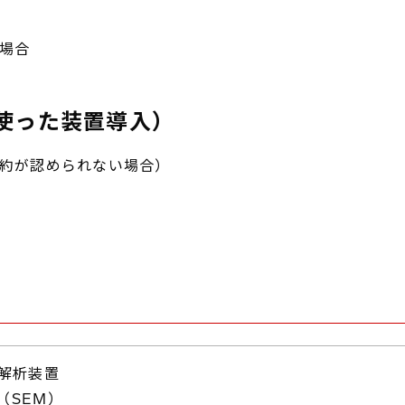
場合
使った装置導入）
約が認められない場合）
解析装置
（SEM）