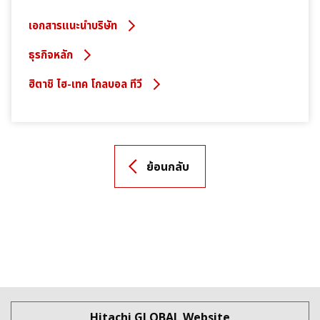
เอกสารแนะนำบริษัท
ธุรกิจหลัก
ฮิตาชิ ไฮ-เทค โกลบอล ทีวี
ย้อนกลับ
Hitachi GLOBAL Website