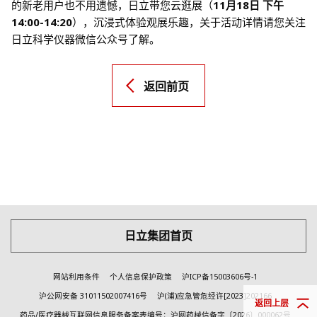
的新老用户也不用遗憾，日立带您云逛展（
11月18日 下午
14:00-14:20
），沉浸式体验观展乐趣，关于活动详情请您关注
日立科学仪器微信公众号了解。
返回前页
日立集团首页
网站利用条件
个人信息保护政策
沪ICP备15003606号-1
沪公网安备 31011502007416号
沪(浦)应急管危经许[2023]202166
返回上层
药品/医疗器械互联网信息服务备案表编号：沪网药械信备字〔2026〕000062号