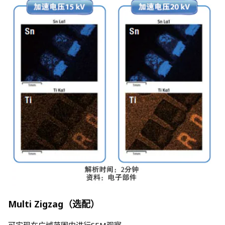
Multi Zigzag（选配）