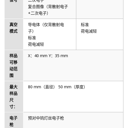
复合图像（背散射电子
+二次电子）
真空
导电体（仅背散射电
标准
模式
子）
荷电减轻
标准
荷电减轻
样品
X：40 mm Y：35 mm
可移
动范
围
最大
80 mm（直径） 50 mm（厚度）
样品
尺
寸：
电子
预对中钨灯丝电子枪
枪