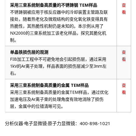
采用三束系统制备高质量的不锈铸钢 TEM样品
查
不锈铸钢被应用于核反应器中的冷却装置主管路及联
看
接处，随着热老化及微观结构的变化氧化铁变得具有
热脆性，其热脆性机制仍是未知的。本示例从用了
NX2000的三束系统加工该老化样品，探究其脆化机
制。
单晶铁损伤层的观测
查
FIB加工工程中不可避免地会引起损伤层，通过采用
看
1kV的Ar离子处理，样品表面的损伤层减少至3nm左
右。
采用三束系统制备高质量的金属 TEM样品
查
采用三束系统制备高质量的金属TEM样品，通过优化
看
加速电压及Ar离子束的处理角度有效地消除了损伤
层，金属中的位错清晰可见。
分析仪器·电子显微镜·原子力显微镜：400-898-1021