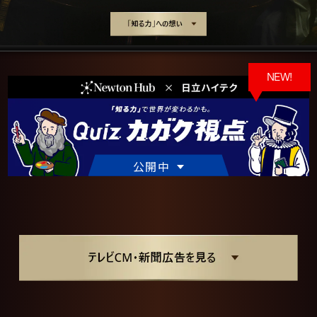
NEW!
公開中
NEW!
ソクラテスから問題！
DNAで情報を伝える"塩基"は、
何種類ある？