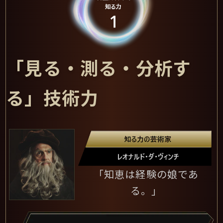
詳しい解説はこちら
「見る・測る・分析す
公開中
る」技術力
「知恵は経験の娘であ
る。」