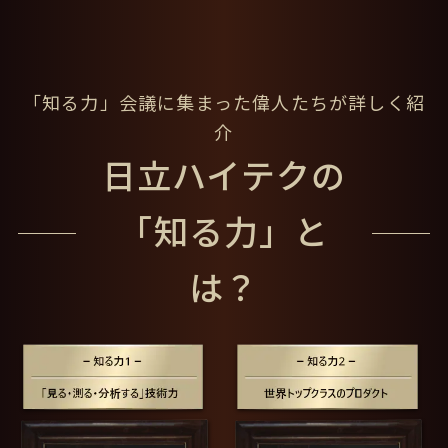
テレビCM
「知る力」会議に集まった
偉人たちが詳しく紹
介
日立ハイテクの
Play
「知る力」と
は？
Video
「知る力」会議 篇
詳しい解説はこちら
ダ・ヴィンチから問題！