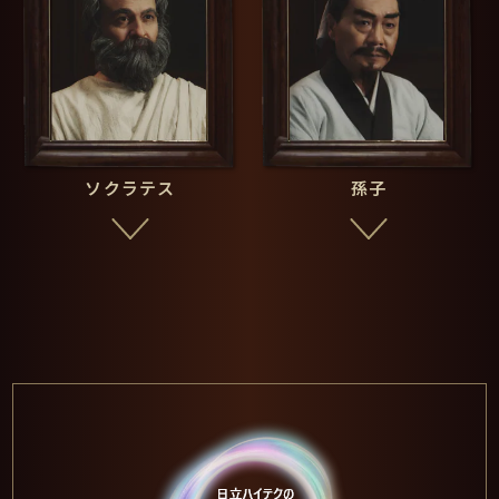
「知る力」会議 篇
ベーコンから問題！
ハスの葉っぱが水をはじくのは、なぜ？
ソクラテス
孫子