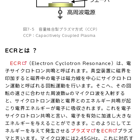
図7-5 容量結合型プラズマ方式（CCP）
CCP：Capacitively Coupled Plasma
ECRとは ？
ECR
（Electron Cyclotron Resonance）は、電
子サイクロトロン共鳴と呼ばれます。真空装置に磁界を
印加すると磁界中の電子は磁力線を中心にサイクロトロ
ン運動と呼ばれる回転運動を行います。そこへ、その回
転の速さに合わせた周波数ωのマイクロ波を入射する
と、サイクロトロン運動と電界とのエネルギー共鳴が起
こり電界エネルギーが電子に吸収されます。これを電子
サイクロトロン共鳴と言い、電子を有効に加速し大きな
エネルギーを与えることができます。このようにしてエ
ネルギーを与えて発生させる
プラズマ
を
ECR
プラズ
マと言います。マイクロ波には2.45GHz、これに対応す