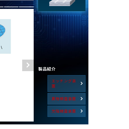
薄膜形成
製品紹介
エッチング装
置
。
異物検査装置
欠陥検査装置