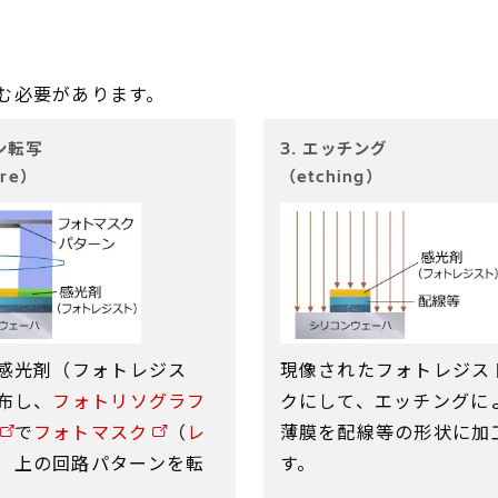
む必要があります。
ーン転写
3. エッチング
ure）
（etching）
感光剤（フォトレジス
現像されたフォトレジス
布し、
フォトリソグラフ
クにして、エッチングに
で
フォトマスク
（
レ
薄膜を配線等の形状に加
）上の回路パターンを転
す。
。