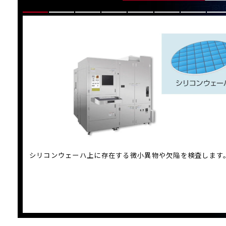
パターン転写
現像
エッチング
平坦化
計測・検査
シリコンウェーハ上に存在する微小異物や欠陥を検査します