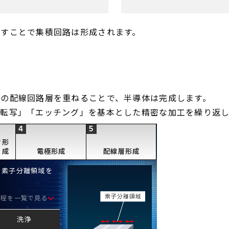
返すことで集積回路は形成されます。
の配線回路層を重ねることで、半導体は完成します。
転写」「エッチング」を基本とした精密な加工を繰り返し
タ形
成
電極形成
配線層形成
、素子分離領域を
工程を一覧で見る
洗浄
形成