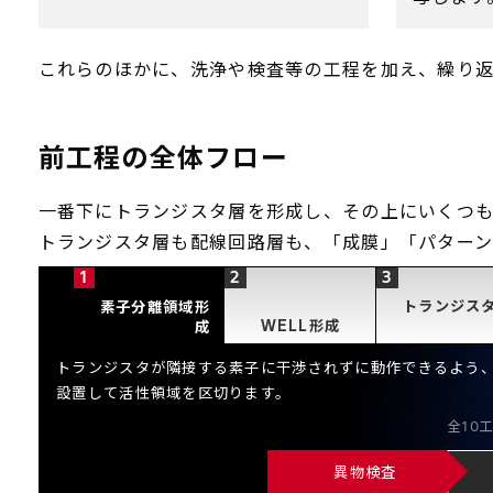
これらのほかに、洗浄や検査等の工程を加え、繰り
前工程の全体フロー
一番下にトランジスタ層を形成し、その上にいくつも
トランジスタ層も配線回路層も、「成膜」「パターン
トランジス
素子分離領域形
WELL形成
成
トランジスタが隣接する素子に干渉されずに動作できるよう
設置して活性領域を区切ります。
全
10
異物検査
異物検査
洗浄
表面酸化
薄膜