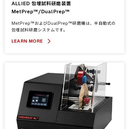
ALLIED 包埋試料研磨装置
MetPrep™/DualPrep™
MetPrep™およびDualPrep™研磨機は、半自動式の
包埋試料研磨システムです。
LEARN MORE