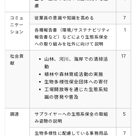
慮
コミュ
従業員の意識や知識を高める
7
ニケー
各種報告書（環境/サステナビリティ
1
ション
報告書など）などにより生態系保全
への取り組みを社外に向けて説明
社会貢
17
山林、河川、海岸での清掃活
献
動
植林や森林育成活動の実施
生物多様性保全団体への寄付
工場開放等を通じた生態系知
識の啓発や普及
調達
サプライヤーへの生態系保全の取組
5
み姿勢の説明
生物多様性に配慮している事務用品
7