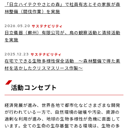
「日立ハイテクやさとの森」で社員有志とその家族が森
林整備（間伐作業）を実施
2026.05.20
サステナビリティ
日立儀器（蘇州）有限公司が、鳥の観察活動と清掃活動
を実施
2025.12.23
サステナビリティ
在宅でできる生物多様性保全活動 ～森林整備で得た素
材を活かしたクリスマスリース作製～
活動コンセプト
経済発展が進み、世界各地で都市化などさまざまな開発
が行われている一方で、自然環境の破壊や汚染、資源の
過剰な利用が進み、地球の生物多様性が危機に直面して
います。全ての生命の生存基盤である環境は、生物の多