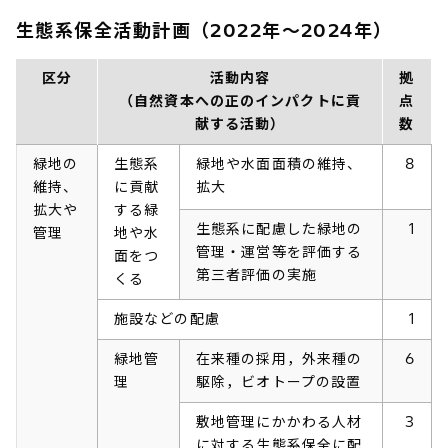
生態系保全活動計画（2022年～2024年）
区分
活動内容
拠
（自然資本への正のインパクトに貢
点
献する活動）
数
緑地の
生態系
緑地や水面面積の維持、
8
維持、
に貢献
拡大
拡大や
する緑
生態系に配慮した緑地の
1
管理
地や水
管理・運営等を評価する
面をつ
第三者評価の実施
くる
施設などの配慮
1
緑地管
在来種の採用，外来種の
6
理
駆除，ビオトープの設置
敷地管理にかかわる人材
3
に対する生態系保全に配