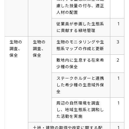
慮した技量の付与、適正
人材の配置
従業員が参画した生態系
1
に貢献する緑地管理
生物の
生物の
生物のモニタリングや生
3
調査、
調査、
態系マップの作成と更新
保全
保全
敷地内に生息する在来希
2
少種の保全
ステークホルダーと連携
1
した希少種の生息域外保
全
周辺の自然環境を調査
1
し、地域生態系と調和し
た活動を実施
土地・建物の取得や改変に関する配
1