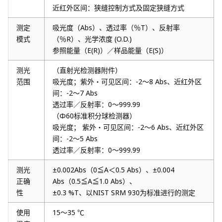
近红外区间：狭缝控制方式及固定狭缝方式
测定
吸光度（Abs）、透过率（％T）、反射率
模式
（％R）、光学浓度 (O.D.)
参照能量（E(R)）／样品能量（E(S)）
测光
（直射光检测器附件）
范围
吸光度；紫外・可见区间：-2～8 Abs、近红外区
间：-2～7 Abs
透过率／反射率：0～999.99
（Φ60标准积分球检测器）
吸光度； 紫外・可见区间：-2～6 Abs、近红外区
间：-2～5 Abs
透过率／反射率：0～999.99
测光
±0.002Abs（0≦A＜0.5 Abs）、±0.004
正确
Abs（0.5≦A≦1.0 Abs）、
性
±0.3 %T、以NIST SRM 930为标准进行的测定
使用
15～35 ℃