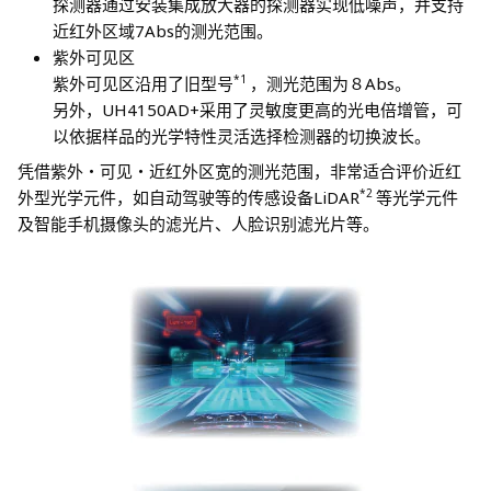
探测器通过安装集成放大器的探测器实现低噪声，并支持
近红外区域7Abs的测光范围。
紫外可见区
*1
紫外可见区沿用了旧型号
，测光范围为８Abs。
另外，UH4150AD+采用了灵敏度更高的光电倍增管，可
以依据样品的光学特性灵活选择检测器的切换波长。
凭借紫外・可见・近红外区宽的测光范围，非常适合评价近红
*2
外型光学元件，如自动驾驶等的传感设备LiDAR
等光学元件
及智能手机摄像头的滤光片、人脸识别滤光片等。