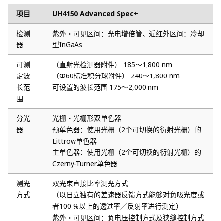
项目
UH4150 Advanced Spec+
检测
紫外・可见区间：光电增倍管、近红外区间：冷却
器
型InGaAs
可测
（直射光检测器附件） 185～1,800 nm
定波
（Φ60标准积分球附件） 240～1,800 nm
长范
可设置的波长范围 175～2,000 nm
围
分光
光栅・光栅形双单色器
器
预单色器：使用光栅（2个可切换的衍射光栅）的
Littrow单色器
主单色器：使用光栅（2个可切换的衍射光栅）的
Czerny-Turner单色器
测光
双光束直接比率测光方式
方式
（以日立独有的差速器反馈方式能够对负吸光度或
者100 %以上的透过率／反射率进行测定）
紫外・可见区间：负电压控制方式及狭缝控制方式