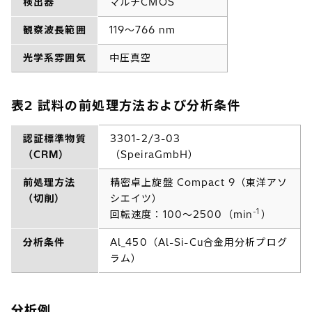
検出器
マルチCMOS
観察波長範囲
119～766 nm
光学系雰囲気
中圧真空
表2 試料の前処理方法および分析条件
認証標準物質
3301-2/3-03
（CRM）
（SpeiraGmbH）
前処理方法
精密卓上旋盤 Compact 9（東洋アソ
（切削）
シエイツ）
-1
回転速度：100～2500（min
）
分析条件
Al_450（Al-Si-Cu合金用分析プログ
ラム）
分析例