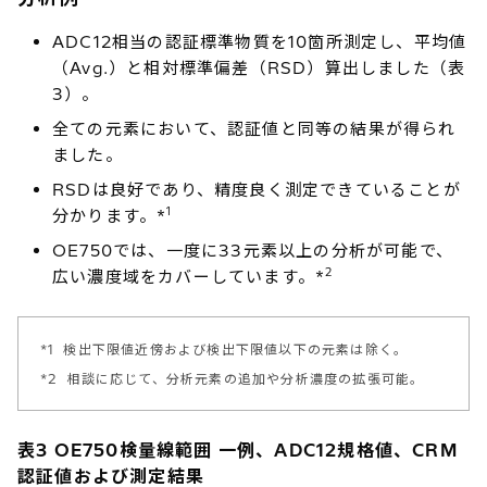
ADC12相当の認証標準物質を10箇所測定し、平均値
（Avg.）と相対標準偏差（RSD）算出しました（表
3）。
全ての元素において、認証値と同等の結果が得られ
ました。
RSDは良好であり、精度良く測定できていることが
1
分かります。*
OE750では、一度に33元素以上の分析が可能で、
2
広い濃度域をカバーしています。*
*1
検出下限値近傍および検出下限値以下の元素は除く。
*2
相談に応じて、分析元素の追加や分析濃度の拡張可能。
表3 OE750検量線範囲 一例、ADC12規格値、CRM
認証値および測定結果