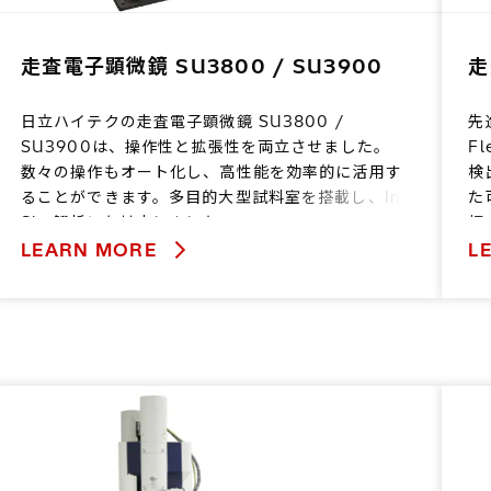
走査電子顕微鏡 SU3800 / SU3900
走
日立ハイテクの走査電子顕微鏡 SU3800 /
先
SU3900は、操作性と拡張性を両立させました。
F
数々の操作もオート化し、高性能を効率的に活用す
検
ることができます。多目的大型試料室を搭載し、In-
た
Situ解析にも対応しました。
幅
LEARN MORE
L