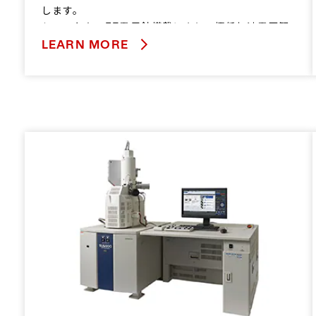
します。
ショットキーFE電子銃搭載により、極低加速電圧観
察から大照射電流を要する高速分析まで幅広い解析
LEARN MORE
手法に対応します。
光学系の自動調整機能やデータ取得自動化を支援す
るオプション機能を搭載し、大量データの自動取得
を可能にしました。