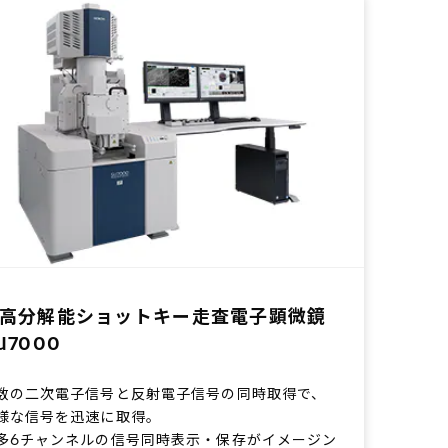
高分解能ショットキー走査電子顕微鏡
U7000
数の二次電子信号と反射電子信号の同時取得で、
様な信号を迅速に取得。
多6チャンネルの信号同時表示・保存がイメージン