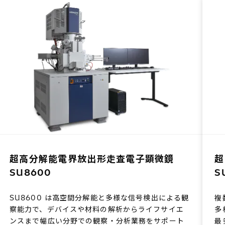
超高分解能電界放出形走査電子顕微鏡
超
SU8600
S
SU8600 は高空間分解能と多様な信号検出による観
複
察能力で、デバイスや材料の解析からライフサイエ
多
ンスまで幅広い分野での観察・分析業務をサポート
最