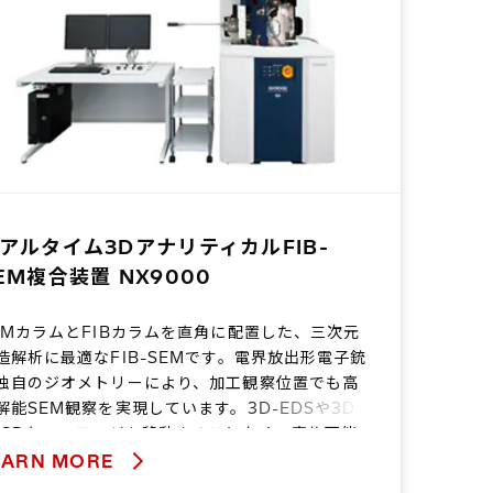
アルタイム3DアナリティカルFIB-
EM複合装置 NX9000
EMカラムとFIBカラムを直角に配置した、三次元
造解析に最適なFIB-SEMです。電界放出形電子銃
独自のジオメトリーにより、加工観察位置でも高
解能SEM観察を実現しています。3D-EDSや3D-
BSDも、ステージを移動することなく、実施可能
す。マイクロサンプリングやトリプルビームを組
EARN MORE
合わせることで、TEMやアトムプローブの高品位