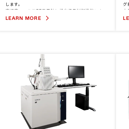
します。
グ
高輝度コールドFE電子銃と検出信号制御機能によ
大
り、高コントラスト像を高い分解能で提供します。
め
LEARN MORE
L
光学系の自動調整機能やデータ取得自動化を支援す
さ
るオプション機能を搭載し、大量データの自動取得
り
を可能にしました。
ア
備