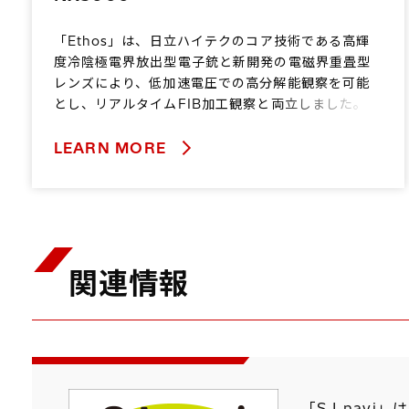
「Ethos」は、日立ハイテクのコア技術である高輝
度冷陰極電界放出型電子銃と新開発の電磁界重畳型
レンズにより、低加速電圧での高分解能観察を可能
とし、リアルタイムFIB加工観察と両立しました。
LEARN MORE
関連情報
「S.I.na