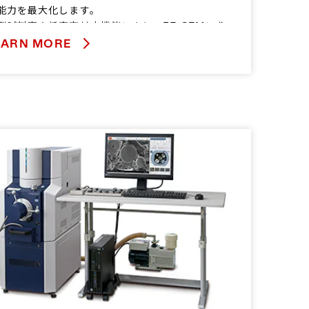
能力を最大化します。
型試料室や低真空対応機能により、FE-SEMに求
られる多様な観察ニーズに応えます。
EARN MORE
らに、ショットキーエミッター搭載の電子銃によ
照射電流は最大200 nAまで到達可能。マイクロ
ナリシスや、将来の分析手法の多様化・拡張にも
えます。