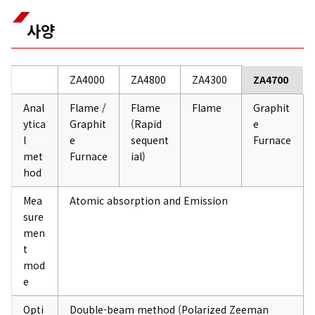
사양
ZA4000
ZA4800
ZA4300
ZA4700
Anal
Flame /
Flame
Flame
Graphit
ytica
Graphit
(Rapid
e
l
e
sequent
Furnace
met
Furnace
ial)
hod
Mea
Atomic absorption and Emission
sure
men
t
mod
e
Opti
Double-beam method (Polarized Zeeman