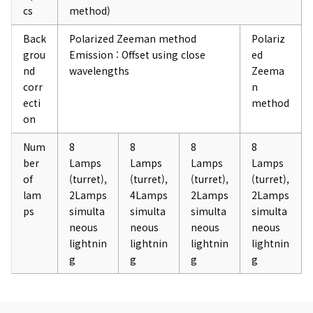
cs
method)
Back
Polarized Zeeman method
Polariz
grou
Emission : Offset using close
ed
nd
wavelengths
Zeema
corr
n
ecti
method
on
Num
8
8
8
8
ber
Lamps
Lamps
Lamps
Lamps
of
(turret),
(turret),
(turret),
(turret),
lam
2Lamps
4Lamps
2Lamps
2Lamps
ps
simulta
simulta
simulta
simulta
neous
neous
neous
neous
lightnin
lightnin
lightnin
lightnin
g
g
g
g