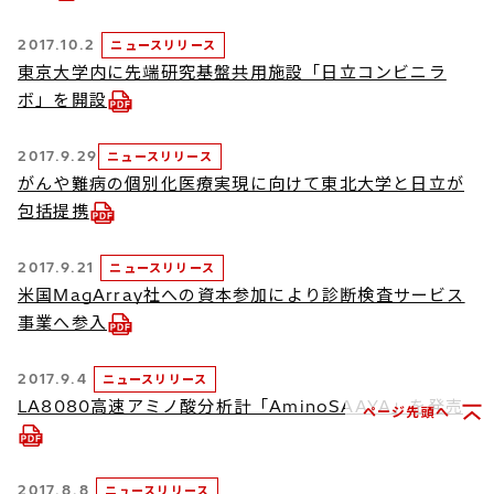
2017.10.2
ニュースリリース
東京大学内に先端研究基盤共用施設「日立コンビニラ
ボ」を開設
2017.9.29
ニュースリリース
がんや難病の個別化医療実現に向けて東北大学と日立が
包括提携
2017.9.21
ニュースリリース
米国MagArray社への資本参加により診断検査サービス
事業へ参入
2017.9.4
ニュースリリース
LA8080高速アミノ酸分析計「AminoSAAYA」を発売
ページ先頭へ
2017.8.8
ニュースリリース