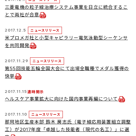
三菱電機の粒子線治療システム事業を日立に統合するこ
とで両社が合意
2017.12.5
ニュースリリース
米プロメガ社と小型キャピラリー電気泳動型シーケンサ
を共同開発
2017.11.29
ニュースリリース
第55回技能五輪全国大会にて出場全職種でメダル獲得の
快挙
2017.11.15
適時開示
ヘルスケア事業拡大に向けた国内事業再編について
2017.11.10
ニュースリリース
那珂地区生産本部 鈴木 房志氏（電子線応用装置組立調整
工）が2017年度「卓越した技能者（現代の名工）」に選