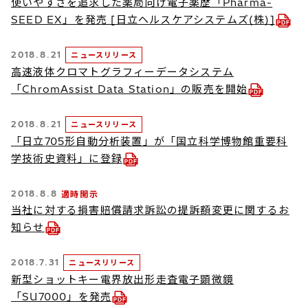
使いやすさを追求した薬局向け電子薬歴「Pharma-
SEED EX」を発売 [日立ヘルスケアシステムズ(株)]
2018.8.21
ニュースリリース
高速液体クロマトグラフィーデータシステム
「ChromAssist Data Station」の販売を開始
2018.8.21
ニュースリリース
「日立705形自動分析装置」が「国立科学博物館重要科
学技術史資料」に登録
2018.8.8
適時開示
当社に対する損害賠償請求訴訟の提訴額変更に関するお
知らせ
2018.7.31
ニュースリリース
新型ショットキー電界放出形走査電子顕微鏡
「SU7000」を発売