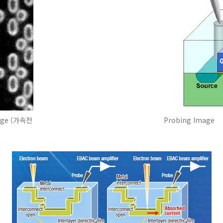
age (가속전
Probing Image