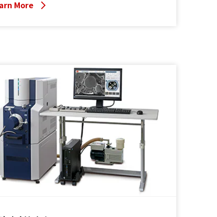
 최대 200 nA까지 도달가능. Microanalysis나 기존 분석
arn More
법의 다양화, 확장에도 대비하고 있습니다.