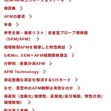
SEM-AFMコリレーションデータ
用語集
AFMの歴史
年表
参考文献・発表リスト：走査型プローブ顕微鏡
（SPM/AFM）
環境制御AFMを駆使した物性検証
SÆMic. SEM＋AFM相関顕微鏡法
分野別 : 産業計測AFM
AFM Technology
測定困難な測定を解決するSISモード
なぜ、真空中のAFM観察は有効なのか
用途別（自動化/簡便性、高精度/高分解能、物性計測/
環境制御）
製品導入事例