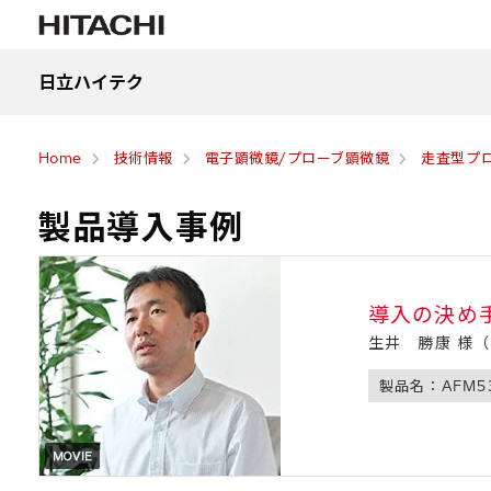
日立ハイテク
Home
技術情報
電子顕微鏡/プローブ顕微鏡
走査型プロ
製品導入事例
導入の決め手
生井 勝康 様
製品名：AFM5