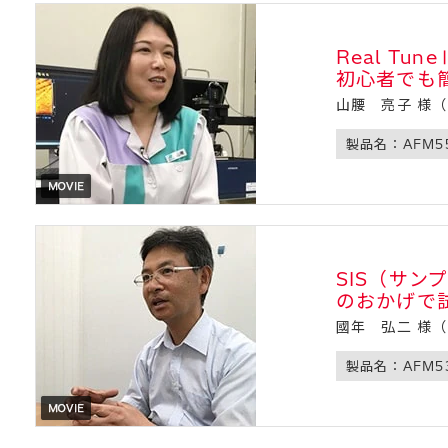
Real T
初心者でも
山腰 亮子 様
製品名：AFM5
SIS（サ
のおかげで
國年 弘二 様
製品名：AFM5