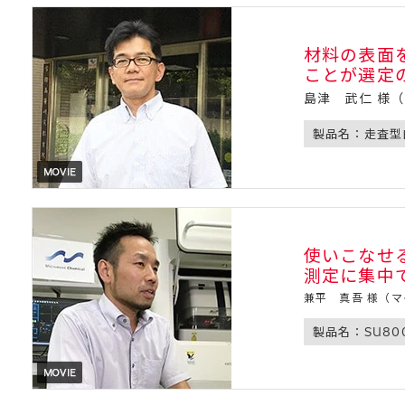
材料の表面
ことが選定
島津 武仁 様
製品名：走査型
使いこなせ
測定に集中
兼平 真吾 様（
製品名：SU80