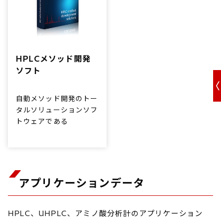
HPLCメソッド開発
ソフト
自動メソッド開発のトー
タルソリューションソフ
トウェアである
ChromSwordAutoをは
じめとし、
ReportViewer（データ
閲覧・解析）、
AutoRobust（頑健性評
アプリケーションデータ
価）といったHPLC・
LC/MSを用いた分析業
務をサポートするソフト
HPLC、UHPLC、アミノ酸分析計のアプリケーション