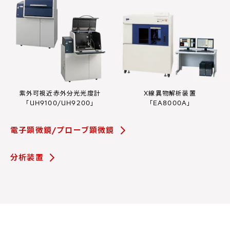
紫外可視近赤外分光光度計
X線異物解析装置
「UH9100/UH9200」
「EA8000A」
電子顕微鏡/プローブ顕微鏡
分析装置