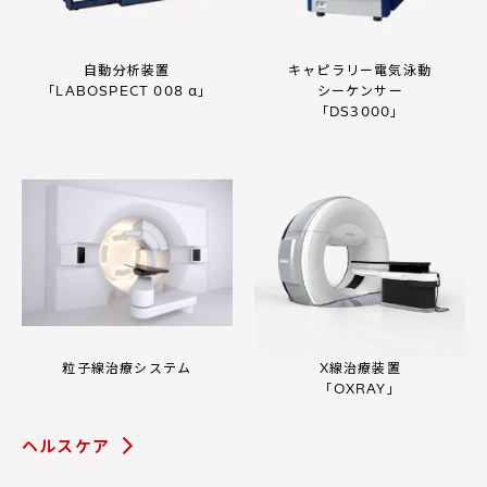
自動分析装置
キャピラリー電気泳動
「LABOSPECT 008 α」
シーケンサー
「DS3000」
粒子線治療システム
X線治療装置
「OXRAY」
ヘルスケア