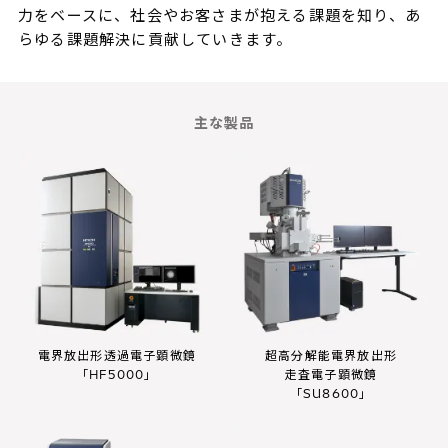
力をベースに、社会やお客さまが抱える課題を知り、あ
らゆる課題解決に貢献していきます。
主な製品
電界放出形透過電子顕微鏡
超高分解能電界放出形
「HF5000」
走査電子顕微鏡
「SU8600」