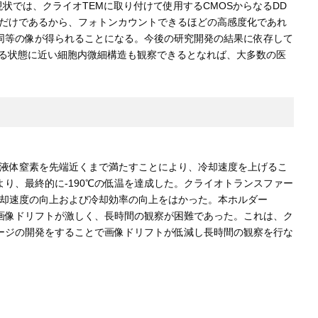
では、クライオTEMに取り付けて使用するCMOSからなるDD
るだけであるから、フォトンカウントできるほどの高感度化であれ
同等の像が得られることになる。今後の研究開発の結果に依存して
いる状態に近い細胞内微細構造も観察できるとなれば、大多数の医
、液体窒素を先端近くまで満たすことにより、冷却速度を上げるこ
り、最終的に-190℃の低温を達成した。クライオトランスファー
冷却速度の向上および冷却効率の向上をはかった。本ホルダー
る画像ドリフトが激しく、長時間の観察が困難であった。これは、ク
ージの開発をすることで画像ドリフトが低減し長時間の観察を行な