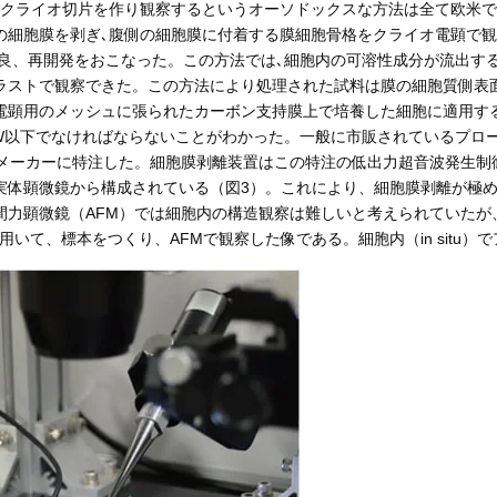
､クライオ切片を作り観察するというオーソドックスな方法は全て欧米で
膜を剥ぎ､腹側の細胞膜に付着する膜細胞骨格をクライオ電顕で観察するこ
法の改良、再開発をおこなった。この方法では､細胞内の可溶性成分が流出
ラストで観察できた。この方法により処理された試料は膜の細胞質側表
電顕用のメッシュに張られたカーボン支持膜上で培養した細胞に適用す
W以下でなければならないことがわかった。一般に市販されているプローブ
置をメーカーに特注した。細胞膜剥離装置はこの特注の低出力超音波発生
実体顕微鏡から構成されている（図3）。これにより、細胞膜剥離が極
間力顕微鏡（AFM）では細胞内の構造観察は難しいと考えられていたが
本開発機を用いて、標本をつくり、AFMで観察した像である。細胞内（in si