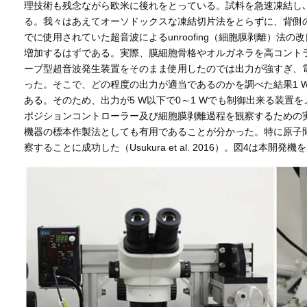
理技術も残念ながら欧米に後れをとっている。試料を急速凍結し
る。我々はあえてオーソドックスな凍結切片法をとらずに、背側の細胞
でに使用されていた超音波によるunroofing（細胞膜剥離）
増加するはずである。実際、膜細胞骨格やオルガネラを高コント
ーブ型超音波発生装置をそのまま使用したのでは出力が強すぎ、
った。そこで、どの程度の出力が適当であるのかを調べた結果1 
ある。そのため、出力が5 W以下で0～1 Wでも制御出来る装
ポジションコントローラー及び細胞膜剥離過程を観察するための
機器の標本作製法としても有用であることが分かった。特に原子
察することに成功した（Usukura et al. 2016）。図4は