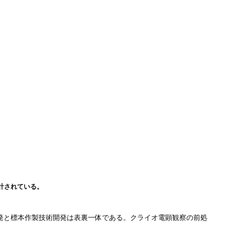
計されている。
発と標本作製技術開発は表裏一体である。クライオ電顕観察の前処