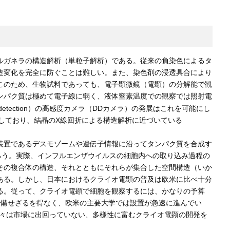
ルガネラの構造解析（単粒子解析）である。従来の負染色によるタ
造変化を完全に防ぐことは難しい。また、染色剤の浸透具合により
このため、生物試料であっても、電子顕微鏡（電顕）の分解能で観
ンパク質は極めて電子線に弱く、液体窒素温度での観察では照射電
detection）の高感度カメラ（DDカメラ）の発展はこれを可能にし
しており、結晶のX線回折による構造解析に近づいている
装置であるデスモゾームや遺伝子情報に沿ってタンパク質を合成す
るであろう。実際、インフルエンザウイルスの細胞内への取り込み過程の
質分子やその複合体の構造、それとともにそれらが集合した空間構造（いか
ある。しかし、日本におけるクライオ電顕の普及は欧米に比べ十分
る。従って、クライオ電顕で細胞を観察するには、かなりの予算
設備せざるを得なく、欧米の主要大学では設置が急速に進んでい
我々は市場に出回っていない、多様性に富むクライオ電顕の開発を