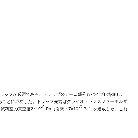
トラップが必須である。トラップのアーム部分もパイプ化を施し、
することに成功した。トラップ先端はクライオトランスファーホルダ
-6
-6
料室の真空度2×10
Pa（従来：7×10
Pa）を達成した。これ