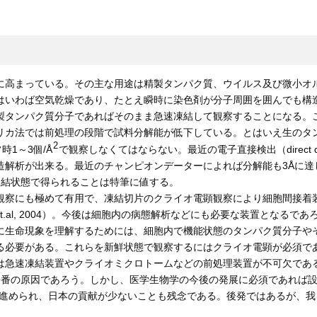
に高まっている。その主な用途は精製タンパク質、ウイルス及び微小オ
はいわば空気乾燥であり、たとえ瞬時に染色剤が分子周囲を囲んでも構
製タンパク質分子であればそのまま急速凍結して観察することになる。
リカ法では前処理の段階で試料分解能が低下している。とはいえ生のタ
2
1～3個/Å
で観察しなくてはならない。最近の電子直接検出（direct 
造解析が出来る。最近のチャンピオンデーターによれば分解能も3Åに達
に近い凍結状態で得られることは特筆に値する。
観察にも極めて有用で、凍結切片のクライオ電顕観察により細胞間接着
 et.al, 2004）。今後は細胞内の病態解析などにも必要な装置とな
15）。一般的に生命現象を理解するためには、細胞内で機能状態のタンパク
る必要がある。これらを新鮮状態で観察するにはクライオ電顕が必須で
は急速凍結装置やクライオミクロトームなどの前処理装置が不可欠であ
一番の原因であろう。しかし、医学生物学の今後の発展に必須であれば
に進められ、日本の貢献が少ないことも残念である。後発ではあるが、