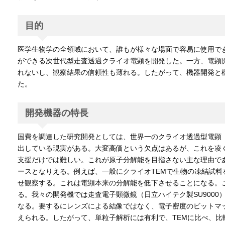
目的
医学生物学の全領域において、誰もが様々な場面で容易に使用できる
ができる次世代型走査透過クライオ電顕を開発した。一方、電顕
れないし、観察結果の信頼性も薄れる。したがって、機器開発と
た。
開発機器の特長
国費を調達した研究開発としては、世界一のクライオ透過型電顕（ク
出している現実がある。大変高価という欠点はあるが、これを凌
支援だけでは難しい。これが原子分解能を目指さない主な理由であ
ースとなりえる。例えば、一般にクライオTEMで生物の凍結試料
せ観察する。これは電顕本来の分解能を低下させることになる。
る。我々の開発機では走査電子顕微鏡（日立ハイテク製SU9000
なる。要するにレンズによる結像ではなく、電子密度のビットマ
えられる。したがって、単粒子解析には有利で、TEMに比べ、比