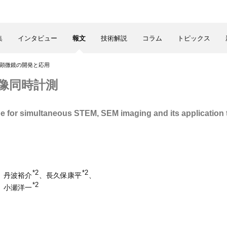
集
インタビュー
報文
技術解説
コラム
トピックス
子顕微鏡の開発と応用
）像同時計測
e for simultaneous STEM, SEM imaging and its application 
*2
*2
、丹波裕介
、長久保康平
、
*2
、小瀬洋一