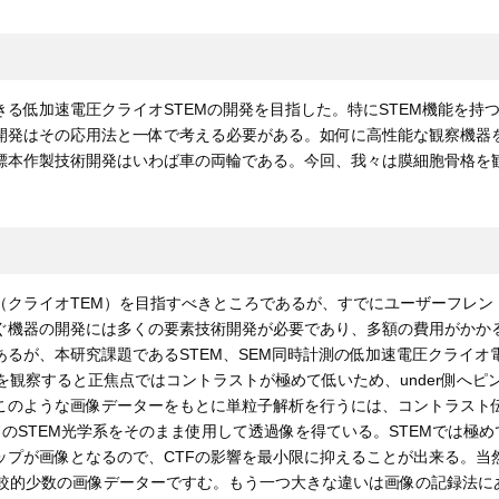
低加速電圧クライオSTEMの開発を目指した。特にSTEM機能を持つS
開発はその応用法と一体で考える必要がある。如何に高性能な観察機器
標本作製技術開発はいわば車の両輪である。今回、我々は膜細胞骨格を
ライオTEM）を目指すべきところであるが、すでにユーザーフレンドリ
ぐ機器の開発には多くの要素技術開発が必要であり、多額の費用がかかる
るが、本研究課題であるSTEM、SEM同時計測の低加速電圧クライ
を観察すると正焦点ではコントラストが極めて低いため、under側へ
このような画像データーをもとに単粒子解析を行うには、コントラスト伝
）のSTEM光学系をそのまま使用して透過像を得ている。STEMでは
ップが画像となるので、CTFの影響を最小限に抑えることが出来る。当
較的少数の画像データーですむ。もう一つ大きな違いは画像の記録法に