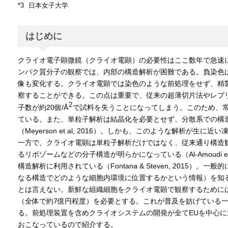
*3
日本女子大学
はじめに
クライオ電子顕微鏡（クライオ電顕）の必要性はここ数年で急速
ンパク質分子の観察では、内部の構造解析が困難である。負染色
像も変化する。クライオ電顕では染色のような前処理をせず、精
察することができる。この点は重要で、従来の超薄切片法やレプ
2
子数が約20個/Å
で試料を失うことになってしまう。このため、常時
ている。また、単粒子解析は結晶化を必要とせず、分散系での構
（Meyerson et al, 2016）。しかも、このような解析が生
一方で、クライオ電顕は単粒子解析だけではなく、従来通り構造
るリボゾームなどの分子構造が明らかになっている（Al-Amoudi
構造解析に利用されている（Fontana & Steven, 20
なる構造でどのような細胞内環境に位置するかという情報）を知
とは言えない。新鮮な組織細胞をクライオ電顕で観察するために
（全体で約7億円程度）を必要とする。これが普及を妨げている
る。前処理装置を含めクライオシステムの開発が全てEUを中心
おこなっているので紹介する。