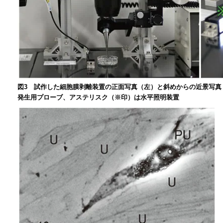
図3 試作した細胞膜剥離装置の正面写真（左）と斜めからの近景写
発生用プローブ、アステリスク（※印）は水平照明装置