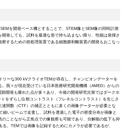
EMを開発ベース機とすることで、STEM像とSEM像の同時計測
を開発しても、試料を最適な形で持ち込まない限り、性能は発揮さ
観察するための前処理装置である細胞膜剥離装置の開発もおこなっ
ーな300 kVクライオTEMが存在し、チャンピオンデーターを
。我々が現在受けている日本医療研究開発機構（AMED）からの
オ電顕開発も優れた点が多々あり、今後の開発研究次第ではダークホ
ピントをずらし位相コントラスト（フレネルコントラスト）を生じさ
達関数（CTF）の補正とともに多くの画像データーが必要とな
極めて細いビームで走査し、試料を透過した電子の密度分布が画像と
然のことながら正焦点での像観察も可能であり、分解能の低下も抑
ある。TEMでは画像を記録するためにカメラが必要であるが、