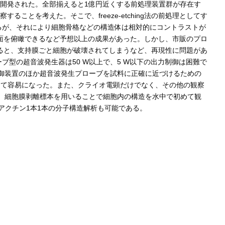
開発された。全部揃えると1億円近くする前処理装置群が存在す
とを考えた。そこで、freeze-etching法の前処理としてす
するが、それにより細胞骨格などの構造体は相対的にコントラストが
面を俯瞰できるなど予想以上の成果があった。しかし、市販のプロ
ると、支持膜ごと細胞が破壊されてしまうなど、再現性に問題があ
型の超音波発生器は50 W以上で、5 W以下の出力制御は困難で
制御装置のほか超音波発生プローブを試料に正確に近づけるための
めて容易になった。また、クライオ電顕だけでなく、その他の観察
、細胞膜剥離標本を用いることで細胞内の構造を水中で初めて観
tu）でアクチン1本1本の分子構造解析も可能である。