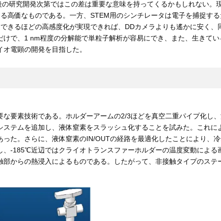
後の研究開発次第ではこの差は重要な意味を持ってくるかもしれない。現状
る高価なものである。一方、STEM用のシンチレータは電子を捕捉す
捉できるほどの高感度化が実現できれば、DDカメラよりも遙かに安く、
けで、1 nm程度の分解能で単粒子解析が容易にでき、また、生きて
イオ電顕の開発を目指した。
な要素技術である。ホルダーアームの2/3ほどを真空二重パイプ化し
ステムを追加し、液体窒素をスラッシュ化することを試みた。これによ
った。さらに、液体窒素のIN/OUTの経路を最適化したことにより、
かし、-185℃近辺ではクライオトランスファーホルダーの温度変動によ
触部からの熱浸入によるものである。したがって、非接触タイプのステ