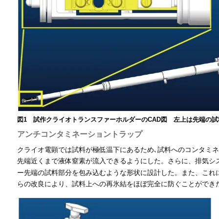
図1 試作クライオトランスファーホルダーのCAD図 左上は先端の
アンチコンタミネーショントラップ
クライオ電顕では試料が極低温下にあるため､試料へのコンタミ
先端近くまで液体窒素が流入できるようにした。さらに、排気シス
ー先端の試料部分を包み込むような形状に設計した。また、これに付
らの改良により、試料上への再氷結をほぼ完全に防ぐことができ