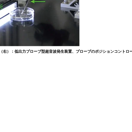
真（右）：低出力プローブ型超音波発生装置、プローブのポジションコントロ