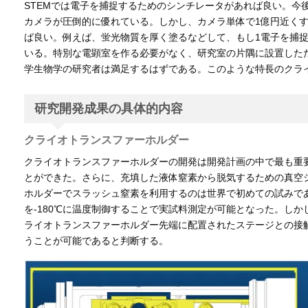
STEMでは電子を捕捉するためのシンチレータがあれば良い。今
カメラが圧倒的に優れている。しかし、カメラ単体で1億円近くす
ば良い。例えば、蛍光物質を厚く塗るなどして、もし1電子を捕
いる。特別な電顕室を作る必要がなく、研究室の片隅に設置しただ
学生物学の研究者は満足するはずである。このような特長のクラ
研究開発成果の具体的内容
クライオトランスファーホルダー
クライオトランスファーホルダーの開発は開発計画の中で最も重要
とができた。さらに、充填した液体窒素から脱気するための真空シ
ホルダーでスラッシュ窒素を利用するのは世界で初めての試みであ
を-180℃に温度制御することで実試料測定が可能となった。し
ライオトランスファーホルダー先端に配置されたステージとの接
うことが可能であると判断する。