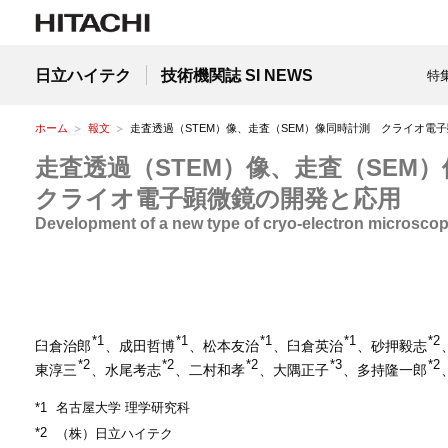
日立ハイテク
技術機関誌 SI NEWS
特
ホーム
報文
走査透過（STEM）像、走査（SEM）像同時計測 クライオ電
走査透過（STEM）像、走査（SEM
クライオ電子顕微鏡の開発と応用
Development of a new type of cryo-electron microscop
*1
*1
*1
*1
*2
臼倉治郎
、成田哲博
、松本友治
、臼倉英治
、砂押毅志
*2
*2
*2
*3
*2
東淳三
、水尾考志
、二村和孝
、大隅正子
、多持隆一郎
*1
名古屋大学 理学研究科
*2
（株）日立ハイテク