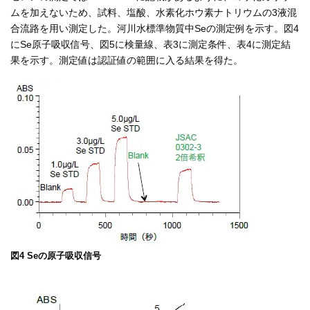
ムを加えないため、試料、塩酸、水素化ホウ素ナトリウムの3液混
合流路を用い測定した。河川水標準物質中Seの測定例を示す。図4
にSe原子吸収信号、図5に検量線、表3に測定条件、表4に測定結
果を示す。測定値は認証値の範囲に入る結果を得た。
図4 Seの原子吸収信号