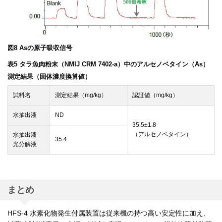
図8 Asの原子吸収信号
表5 タラ魚肉粉末（NMIJ CRM 7402-a）中のアルセノベタイン（As）
測定結果（固体濃度換算値）
試料名
測定結果（mg/kg）
認証値（mg/kg）
水抽出液
ND
35.5±1.8
（アルセノベタイン）
水抽出液
35.4
光分解液
まとめ
HFS-4 水素化物発生付属装置は従来機の持つ高い安定性に加え、