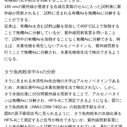
有機物の化学結合を切断することができる。
185 nmの紫外線が透過する合成石英製のセルに入った試料液に紫
外線が照射されると、試料に含まれる有機Asを無機Asに分解する
ことができる。
従来は、有機Asを含む試料は酸を添加して400°C以上で加熱する
ことで無機Asに分解しているが、紫外線照射装置を用いること
で、試料中の有機Asを加熱することなく無機Asに分解できる。例
えば、水素化物を発生しないアルセノベタインも、紫外線照射を
行うことで無機Asに分解され、水素化物発生法で検出できるよう
になる。
タラ魚肉粉末中Asの分析
タラに含まれる水溶性As化合物の大半はアルセノベタインである
ため、水抽出液中Asは水素化物発生法で検出されない。しかし、
タラ水抽出液に10分間紫外線を照射することで、アルセノベタイ
ンは無機Asに分解され、HFS-4にて測定できるようになる。図7に
タラ魚肉粉末（NMIJ CRM 7402-a）の前処理手順を示す。
図8の原子吸収信号に見られるように、タラ魚肉粉末の水抽出液を
HFS-4にて測定すると信号が検出できないが、紫外線照射装置に
より光分解を行なった試料ではAsが検出されている。表5に示す測