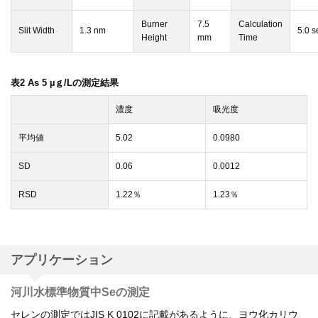
Burner
7.5
Calculation
Slit Width
1.3 nm
5.0 s
Height
mm
Time
表2 As 5 µｇ/Lの測定結果
濃度
吸光度
平均値
5.02
0.0980
SD
0.06
0.0012
RSD
1.22％
1.23％
アプリケーション
河川水標準物質中Seの測定
セレンの測定ではJIS K 0102に記載があるように、ヨウ化カリウ