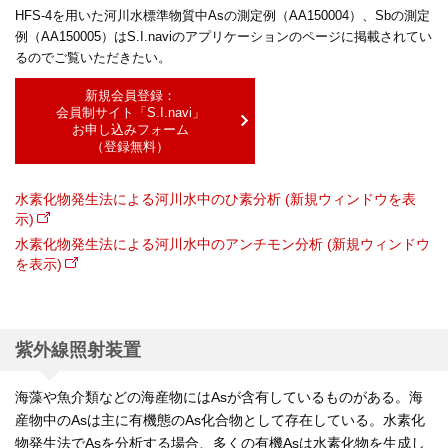
HFS-4を用いた河川水標準物質中Asの測定例（AA150004）、Sbの測定
例（AA150005）はS.I.naviのアプリケーションのページに掲載されてい
るのでご覧いただきたい。
新規会員登録：
会員制サイト「S.I.navi」
お申し込みフォーム
（登録無料）
水素化物発生法による河川水中のひ素分析 (新規ウィンドウを表
示)
水素化物発生法による河川水中のアンチモン分析 (新規ウィンドウ
を表示)
紫外線照射装置
海藻や魚介類などの海産物にはAsが含有しているものがある。海
産物中のAsは主に有機態のAs化合物として存在している。水素化
物発生法でAsを分析する場合、多くの有機Asは水素化物を生成し