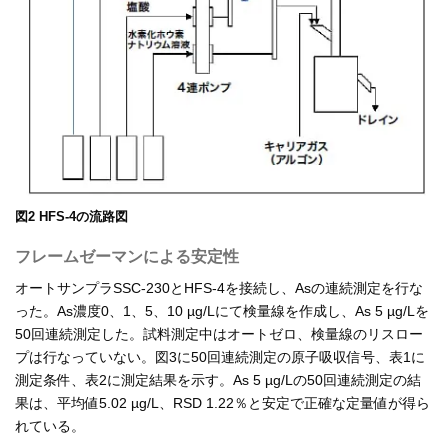
図2 HFS-4の流路図
フレームゼーマンによる安定性
オートサンプラSSC-230とHFS-4を接続し、Asの連続測定を行な
った。As濃度0、1、5、10 µg/Lにて検量線を作成し、As 5 µg/Lを
50回連続測定した。試料測定中はオートゼロ、検量線のリスロー
プは行なっていない。図3に50回連続測定の原子吸収信号、表1に
測定条件、表2に測定結果を示す。As 5 µg/Lの50回連続測定の結
果は、平均値5.02 µg/L、RSD 1.22％と安定で正確な定量値が得ら
れている。