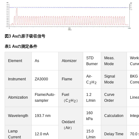
図3 Asの原子吸収信号
表1 Asの測定条件
STD
Meas.
Work
Element
As
Atomizer
Burner
Mode
Curv
Air-
Signal
BKG
Instrument
ZA3000
Flame
C
H
Mode
Corre
2
2
Flame/Auto-
Fuel
1.2
Curve
Atomization
Line
sampler
（C
H
）
L/min
Order
2
2
160
Wavelength
193.7 nm
Calculation
Integ
kPa
Oxidant
（Air）
Lamp
15.0
12.0 mA
Delay Time
70.0 
Current
L/min