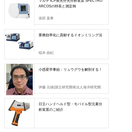
マルチ ICP発光分光分析装置 SPECTRO
ARCOSの特長と測定例
添田 直希
業務効率化に貢献するイオンミリング法
稲木 由紀
小惑星学事始：リュウグウを解剖する！
伊藤 元雄(国立研究開発法人海洋研究開
発機構)
日立ハンドヘルド型・モバイル型元素分
析装置のご紹介