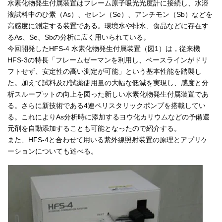
水素化物発生付属装置はフレーム原子吸光光度計に接続し、水溶
液試料中のひ素（As）、セレン（Se）、アンチモン（Sb）などを
高感度に測定する装置である。環境水や排水、食品などに存在す
るAs、Se、Sbの分析に広く用いられている。
今回開発したHFS-4 水素化物発生付属装置（図1）は，従来機
HFS-3の特長「フレームゼーマンを利用し、ベースラインがドリ
フトせず、安定性の高い測定が可能」という基本性能を踏襲し
た。加えて試料及び試薬使用量の大幅な低減を実現し、感度と分
析スループットの向上を図った新しい水素化物発生付属装置であ
る。さらに新技術である4連ペリスタリックポンプを搭載してい
る。これによりAs分析時に添加するヨウ化カリウムなどの予備還
元剤を自動添加することも可能となったので紹介する。
また、HFS-4と合わせて用いる紫外線照射装置の原理とアプリケ
ーションについても述べる。