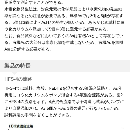
高感度で測定することができる。
水素化物発生法は、対象元素の化学形態により水素化物の発生効
率が異なるため注意が必要である。無機Asでは3価と5価が存在す
る。5価は3価に比べAsH
の発生が低いため、あらかじめ試料にヨ
3
ウ化カリウムを添加して5価を3価に還元する必要がある。
なお、食品試料などにおいて多くのAsは有機Asとして存在してい
る。有機Asの大部分は水素化物を生成しないため、有機Asを無機
Asに分解する必要がある。
製品の特長
HFS-4の流路
HFS-4では試料、塩酸、NaBH
を混合する3液混合流路と、As分
4
析用にヨウ化カリウムをポンプ混合する4液混合流路がある。図2
にHFS-4の流路を示す。4液混合流路では予備還元試薬がポンプに
より自動添加され、As 5価からAs 3価の還元が行なわれるため、
試料調製の手間を省くことができる。