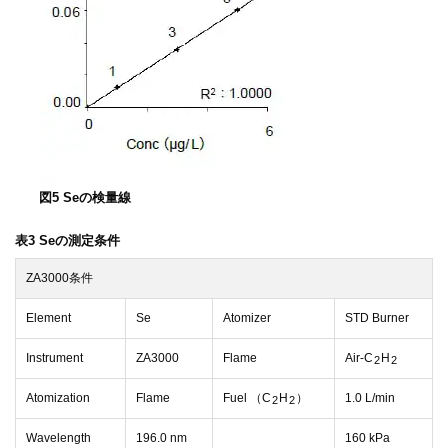
図5 Seの検量線
表3 Seの測定条件
ZA3000条件
Element
Se
Atomizer
STD Burner
Instrument
ZA3000
Flame
Air-C
H
2
2
Atomization
Flame
Fuel （C
H
）
1.0 L/min
2
2
Wavelength
196.0 nm
160 kPa