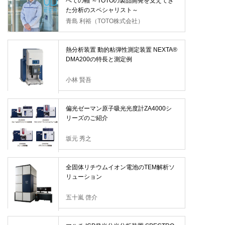
べての軸 ～TOTOの製品開発を支えてき
た分析のスペシャリスト～
青島 利裕（TOTO株式会社）
熱分析装置 動的粘弾性測定装置 NEXTA®
DMA200の特長と測定例
小林 賢吾
偏光ゼーマン原子吸光光度計ZA4000シ
リーズのご紹介
坂元 秀之
全固体リチウムイオン電池のTEM解析ソ
リューション
五十嵐 啓介