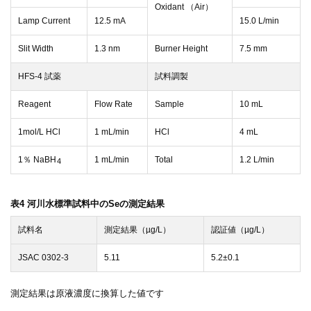
Oxidant （Air）
Lamp Current
12.5 mA
15.0 L/min
Slit Width
1.3 nm
Burner Height
7.5 mm
HFS-4 試薬
試料調製
Reagent
Flow Rate
Sample
10 mL
1mol/L HCl
1 mL/min
HCl
4 mL
1％ NaBH
1 mL/min
Total
1.2 L/min
4
表4 河川水標準試料中のSeの測定結果
試料名
測定結果（µg/L）
認証値（µg/L）
JSAC 0302-3
5.11
5.2±0.1
測定結果は原液濃度に換算した値です