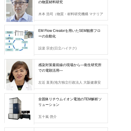
の物質材料研究
木本 浩司（物質・材料研究機構 マテリア
ル基盤研究センター）
EM Flow Creatorを用いたSEM観察フロ
ーの自動化
設楽 宗史(日立ハイテク)
感染対策最前線の現場から―衛生研究所
での電顕活用―
左近 直美(地方独立行政法人 大阪健康安
全基盤研究所)
全固体リチウムイオン電池のTEM解析ソ
リューション
五十嵐 啓介