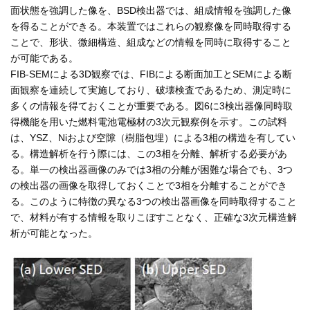
面状態を強調した像を、BSD検出器では、組成情報を強調した像
を得ることができる。本装置ではこれらの観察像を同時取得する
ことで、形状、微細構造、組成などの情報を同時に取得すること
が可能である。
FIB-SEMによる3D観察では、FIBによる断面加工とSEMによる断
面観察を連続して実施しており、破壊検査であるため、測定時に
多くの情報を得ておくことが重要である。図6に3検出器像同時取
得機能を用いた燃料電池電極材の3次元観察例を示す。この試料
は、YSZ、Niおよび空隙（樹脂包埋）による3相の構造を有してい
る。構造解析を行う際には、この3相を分離、解析する必要があ
る。単一の検出器画像のみでは3相の分離が困難な場合でも、3つ
の検出器の画像を取得しておくことで3相を分離することができ
る。このように特徴の異なる3つの検出器画像を同時取得すること
で、材料が有する情報を取りこぼすことなく、正確な3次元構造解
析が可能となった。