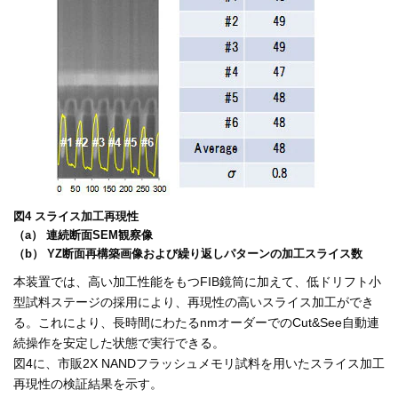
図4 スライス加工再現性
（a） 連続断面SEM観察像
（b） YZ断面再構築画像および繰り返しパターンの加工スライス数
本装置では、高い加工性能をもつFIB鏡筒に加えて、低ドリフト小
型試料ステージの採用により、再現性の高いスライス加工ができ
る。これにより、長時間にわたるnmオーダーでのCut&See自動連
続操作を安定した状態で実行できる。
図4に、市販2X NANDフラッシュメモリ試料を用いたスライス加工
再現性の検証結果を示す。