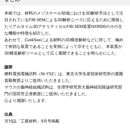
本稿では、材料のメゾスケール領域における3D解析手法として注
目されているFIB-SEMによる3D解析ニーズに応えるために開発し
たリアルタイム3DアナリティカルFIB-SEM装置NX9000のその主
な機能や特徴を紹介した。
あわせて、Cut&Seeによる材料の3D構造解析などに対して、極め
て有効な装置であることを実例によって示すとともに、本装置が
3D構造解析ツールとして広く展開できることを明らかにした。
謝辞
燃料電池電極試料（Ni-YSZ）は、東京大学生産技術研究所の鹿園
直毅教授よりご提供いただきました。
マウスの脳神経組織試料は、生理学研究所大脳神経回路論研究部
門の窪田芳之准教授にご提供いただきました。
心より感謝いたします。
出典
月刊誌「工業材料」9月号掲載