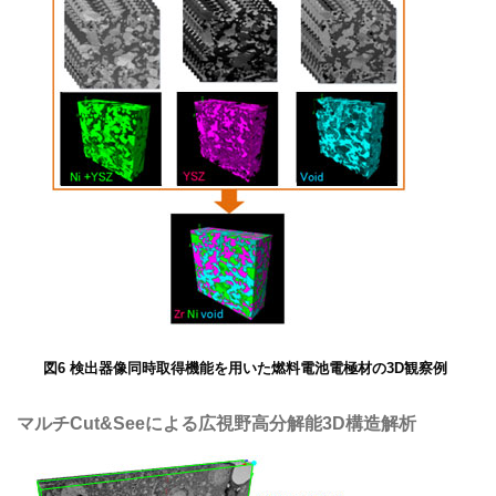
図6 検出器像同時取得機能を用いた燃料電池電極材の3D観察例
マルチCut&Seeによる広視野高分解能3D構造解析