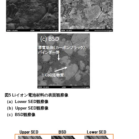
図5 Liイオン電池材料の表面観察像
（a）Lower SED観察像
（b）Upper SED観察像
（c）BSD観察像