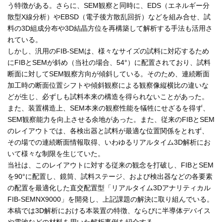
う特徴がある。さらに、SEM観察と同時に、EDS（エネルギー分
散型X線分析）やEBSD（電子後方散乱回折）などを組み合せ、試
料の3D組成分布や3D結晶方位を再構築して解析する手法も活用さ
れている。
しかし、汎用のFIB-SEMは、様々なサイズの試料に対応するため
にFIBとSEMが斜め（当社の場合、54°）に配置されており、試料
断面に対してSEM観察方向が傾斜している。そのため、連続断面
加工時の断面位置シフトや傾斜観察による観察像縦横比の違いな
どが生じ、必ずしも試料本来の構造を得られないことがあった。
また、装置構造上、SEM本来の観察性能を犠牲にせざるを得ず、
SEM観察能力を向上させる余地があった。また、従来のFIBとSEM
のレイアウトでは、各検出器と試料が最適な位置関係をとれず、
その場での連続断面情報取得、いわゆるリアルタイム3D解析にお
いて様々な制限を生じていた。
当社は、このレイアウトに対する従来の観念を打破し、FIBとSEM
を90°に配置し、鏡筒、試料ステージ、および検出器などの各要素
の配置を最適化した直交配置型「リアルタイム3Dアナリティカル
FIB-SEMNX9000」を開発し、上記課題の解決に取り組んでいる。
本稿では3D解析における本装置の特徴、ならびに半導体デバイス