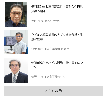
燃料電池自動車用高活性・高耐久性Pt系
触媒の開発
大門 英夫(同志社大学)
ウイルス感染対策のカギを握る形態・生
態の観察
渡士 幸一（国立感染症研究所）
物質創成とデバイス開発―固体電池につ
いて
菅野 了次（東京工業大学）
さらに表示