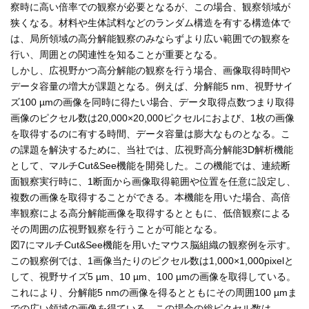
察時に高い倍率での観察が必要となるが、この場合、観察領域が
狭くなる。材料や生体試料などのランダム構造を有する構造体で
は、局所領域の高分解能観察のみならずより広い範囲での観察を
行い、周囲との関連性を知ることが重要となる。
しかし、広視野かつ高分解能の観察を行う場合、画像取得時間や
データ容量の増大が課題となる。例えば、分解能5 nm、視野サイ
ズ100 µmの画像を同時に得たい場合、データ取得点数つまり取得
画像のピクセル数は20,000×20,000ピクセルにおよび、1枚の画像
を取得するのに有する時間、データ容量は膨大なものとなる。こ
の課題を解決するために、当社では、広視野高分解能3D解析機能
として、マルチCut&See機能を開発した。この機能では、連続断
面観察実行時に、1断面から画像取得範囲や位置を任意に設定し、
複数の画像を取得することができる。本機能を用いた場合、高倍
率観察による高分解能画像を取得するとともに、低倍観察による
その周囲の広視野観察を行うことが可能となる。
図7にマルチCut&See機能を用いたマウス脳組織の観察例を示す。
この観察例では、1画像当たりのピクセル数は1,000×1,000pixelと
して、視野サイズ5 µm、10 µm、100 µmの画像を取得している。
これにより、分解能5 nmの画像を得るとともにその周囲100 µmま
での広い領域の画像を得ている。この場合の総ピクセル数は