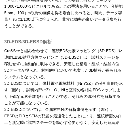
1,000×1,000×3ピクセルである。この手法を用いることで、分解能
5 nm、100 µm視野の画像を得る場合に比べると、時間、データ容
量ともに1/100以下に抑えられ、非常に効率の良いデータ収集を行
うことができる。
3D-EDS/3D-EBSD解析
Cut&Seeと組み合わせて、連続EDS元素マッピング（3D-EDS）や
連続EBSD結晶方位マッピング（3D-EBSD）は、試料ステージを
移動せずに自動的に取得できる。安定した構造・組成・結晶方位
3Dデータが得られ、材料解析において充実した3D情報が得られる
システムとなっている。
3D-EDSについては、燃料電池電極材料（Ni-YSZ）の分析事例を示
す（図8）。試料内部のZr、O、Niと空隙の各相をEDSマップによ
り正確な元素分離を行うことができ、それらの3D分布を解析する
ことが可能になっている。
3D-EBSDについては、金属材料Niの解析事例を示す（図9）。
EBSDとFIBとSEMの配置を最適化したことにより、連続断面の加
工と測定時に試料ステージを動かす必要がなく、安定した連続結