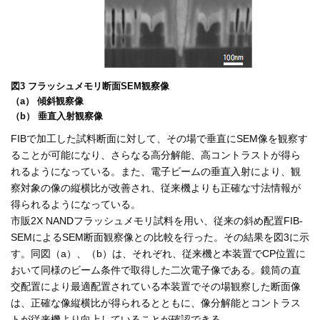
図3 フラッシュメモリ断面SEM観察像
（a） 傾斜観察像
（b） 垂直入射観察像
FIBで加工した試料断面に対して、その場で垂直にSEM像を観察す
ることが可能になり、さらなる高分解能、高コントラストが得ら
れるようになっている。また、電子ビームの垂直入射により、観
察対象の像の縦横比が改善され、従来機よりも正確な寸法情報が
得られるようになっている。
市販2X NANDフラッシュメモリ試料を用い、従来の斜め配置FIB-
SEMによるSEM断面観察像との比較を行った。その結果を図3に示
す。同図（a）、（b）は、それぞれ、従来機と本装置でCP位置に
おいて同様のビーム条件で取得した二次電子像である。鏡筒の直
交配置により最適配置されている本装置でその場観察した断面像
は、正確な像縦横比が得られるとともに、像分解能とコントラス
トが従来機より向上していることが確認できる。