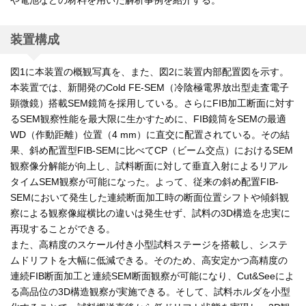
や電池などの材料を用いた解析事例を紹介する。
装置構成
図1に本装置の概観写真を、また、図2に装置内部配置図を示す。
本装置では、新開発のCold FE-SEM（冷陰極電界放出型走査電子
顕微鏡）搭載SEM鏡筒を採用している。さらにFIB加工断面に対す
るSEM観察性能を最大限に生かすために、FIB鏡筒をSEMの最適
WD（作動距離）位置（4 mm）に直交に配置されている。その結
果、斜め配置型FIB-SEMに比べてCP（ビーム交点）におけるSEM
観察像分解能が向上し、試料断面に対して垂直入射によるリアル
タイムSEM観察が可能になった。よって、従来の斜め配置FIB-
SEMにおいて発生した連続断面加工時の断面位置シフトや傾斜観
察による観察像縦横比の違いは発生せず、試料の3D構造を忠実に
再現することができる。
また、高精度のスケール付き小型試料ステージを搭載し、システ
ムドリフトを大幅に低減できる。そのため、高安定かつ高精度の
連続FIB断面加工と連続SEM断面観察が可能になり、Cut&Seeによ
る高品位の3D構造観察が実施できる。そして、試料ホルダを小型