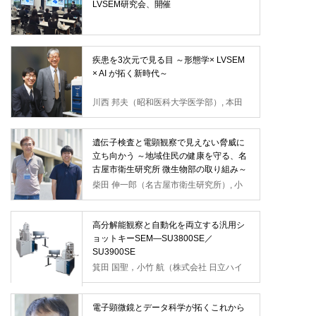
LVSEM研究会、開催
疾患を3次元で見る目 ～形態学× LVSEM
× AI が拓く新時代～
川西 邦夫（昭和医科大学医学部）, 本田
一穂（昭和医科大学医学部）
遺伝子検査と電顕観察で見えない脅威に
立ち向かう ～地域住民の健康を守る、名
古屋市衛生研究所 微生物部の取り組み～
柴田 伸一郎（名古屋市衛生研究所）, 小
林 洋平（名古屋市衛生研究所）
高分解能観察と自動化を両立する汎用シ
ョットキーSEM―SU3800SE／
SU3900SE
箕田 国聖，小竹 航（株式会社 日立ハイ
テク）
電子顕微鏡とデータ科学が拓くこれから