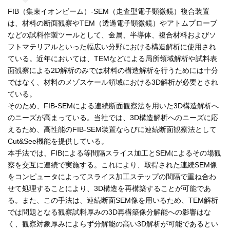
FIB（集束イオンビーム）-SEM（走査型電子顕微鏡）複合装置
は、材料の断面観察やTEM（透過電子顕微鏡）やアトムプローブ
などの試料作製ツールとして、金属、半導体、複合材料およびソ
フトマテリアルといった幅広い分野における構造解析に使用され
ている。近年においては、TEMなどによる局所領域解析や試料表
面観察による2D解析のみでは材料の構造解析を行うためには十分
ではなく、材料のメゾスケール領域における3D解析が必要とされ
ている。
そのため、FIB-SEMによる連続断面観察法を用いた3D構造解析へ
のニーズが高まっている。当社では、3D構造解析へのニーズに応
えるため、高性能のFIB-SEM装置ならびに連続断面観察法として
Cut&See機能を提供している。
本手法では、FIBによる等間隔スライス加工とSEMによるその場観
察を交互に連続で実施する。これにより、取得された連続SEM像
をコンピュータによってスライス加工ステップの間隔で重ね合わ
せて処理することにより、3D構造を再構築することが可能であ
る。また、この手法は、連続断面SEM像を用いるため、TEM解析
では問題となる観察試料厚みの3D再構築像分解能への影響はな
く、観察対象厚みによらず分解能の高い3D解析が可能であるとい