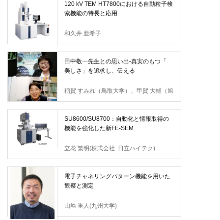
120 kV TEM HT7800における自動粒子検
索機能の特長と応用
和久井 亜希子
田中敬一先生との思い出-真実のもつ「
美しさ」を追求し、伝える
稲賀 すみれ（鳥取大学）、甲賀 大輔（旭
川医科大学）
SU8600/SU8700：自動化と情報取得の
機能を強化した新FE-SEM
立花 繁明(株式会社 日立ハイテク)
電子チャネリングパターン機能を用いた
観察と測定
山﨑 重人(九州大学)