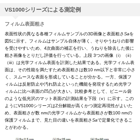
VS1000シリーズによる測定例
フィルム表面粗さ
表面性状の異なる各種フィルムサンプルの3D画像と表面粗さ
Sa
を
図5に示す。フィルムはサンプル自体が薄く、そりやうねりの影響
を受けやすいため、4次曲面の補正を行い、うねりを除去した後に
粗さ画像をとりだし評価を行っている。上段 3つの画像（i）（ii）
（iii）は光学フィルム表面を計測した結果である。光学フィルム表
面は、その性能を満たすため表面粗さは数10 nm以下と非常に小さ
く、スムースな表面を形成していることが分かる。一方、保護フ
ィルムは反射防止や汚れ防止といった機能を発現するため光学フ
ィルムに比べ表面の凹凸が大きい。比較参考として、ビニール袋
のような低光沢のマット表面の計測結果を下段（v）に示す。この
ようにVS1000シリーズはZ分解能が高くかつ測定再現性がよいた
め、表面粗さが数 nmの光学フィルムから表面粗さが数100 nmの
保護フィルムまで、見た目の違いを表面粗さ
Sa
で定量化できるこ
とがわかる。