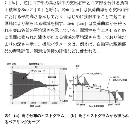
1
［％］、逆にコア部の高さ以下の突出谷部とコア部を分ける負荷
面積率を
Smr 2
［％］と呼ぶ。
Spk
［µm］は負荷曲線から突出山部
における平均高さを示しており、はじめに接触することで起こる
摩耗により削られる領域を指す。
Svk
［µm］は負荷曲線から得ら
れる突出谷部の平均深さを示している。潤滑性を向上させるため
に表面に塗られた液体がたまる領域の平均深さを表しており油だ
まりの深さを示す。機能パラメータは、例えば、自動車の駆動部
品の摩耗評価、潤滑油保持の評価などに使われる。
図4 （a）高さ分布のヒストグラム、（b）高さヒストグラムから得られ
るベアリングカープ