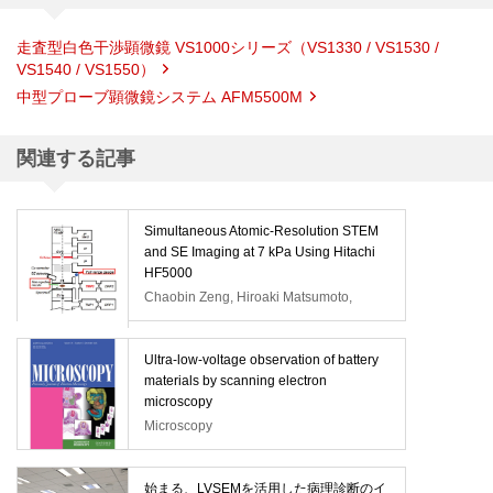
走査型白色干渉顕微鏡 VS1000シリーズ（VS1330 / VS1530 /
VS1540 / VS1550）
中型プローブ顕微鏡システム AFM5500M
関連する記事
Simultaneous Atomic-Resolution STEM
and SE Imaging at 7 kPa Using Hitachi
HF5000
Chaobin Zeng, Hiroaki Matsumoto,
Keisuke Igarashi, Wenguang Lu,
Kinshiro Sakamoto, Stas Dogel
Ultra-low-voltage observation of battery
materials by scanning electron
microscopy
Microscopy
始まる、LVSEMを活用した病理診断のイ