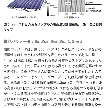
図 3 （a）スジ目のあるサンプルの表面形状計測結果、（b）自己相関
マップ
機能パラメータ：
Sk
,
Spk
,
Svk
,
Smr 1
,
Smr 2
機能パラメータは、例えば、ベアリングやピストンヘッドなどの
潤滑性をはじめとした機能性を表したパラメータである。図
4（a）は表面形状から得られる高さ分布をヒストグラム表示した
ものである。また、図4（b）はある高さにおける頻度を高い側か
ら累積し、全高さデータの総数を百として百分率で表したもので
ある。このグラフはベアリングカーブ、または負荷曲線と呼ばれ
る。ある高さCにおける負荷面積率は
Smr
（C）で与えられる。あ
る高さ2点における
Smr
の値の差が40％になる直線のうち最も傾き
が小さくなる直線を等価直線と呼ぶ。等価直線が負荷面積率0％お
よび100％時における高さの差をコア部と呼び
Sk
［µm］で表す。
コア部の高さ以上の突出山部とコア部を分ける負荷面積率を
Smr