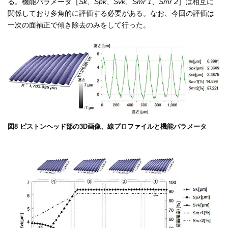
る。機能パラメータ［
Sk
、
Spk
、
Svk
、
Smr 1
、
Smr 2
］は相互に
関係しており多角的に評価する必要がある。なお、今回の評価は
一次の面補正で傾き除去のみをして行った。
図8 ピストンヘッド部の3D画像、線プロファイルと機能パラメータ