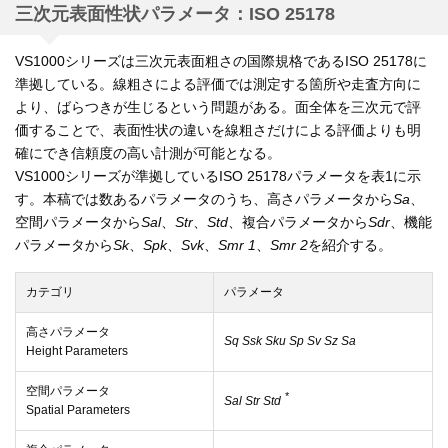
三次元表面性状パラメータ：ISO 25178
VS1000シリーズは三次元表面粗さの国際規格であるISO 25178に
準拠している。線粗さによる評価では測定する箇所や走査方向に
より、ばらつきが生じるという問題がある。面全体を三次元で評
価することで、表面性状の違いを線粗さだけによる評価よりも明
確にでき信頼度の高い計測が可能となる。
VS1000シリーズが準拠しているISO 25178パラメータを表1に示
す。本稿では数あるパラメータのうち、高さパラメータから
Sa
、
空間パラメータから
Sal
、
Str
、
Std
、複合パラメータから
Sdr
、機能
パラメータから
Sk
、
Spk
、
Svk
、
Smr 1
、
Smr 2
を紹介する。
カテゴリ
パラメータ
高さパラメータ
Sq Ssk Sku Sp Sv Sz Sa
Height Parameters
空間パラメータ
*
Sal Str Std
Spatial Parameters