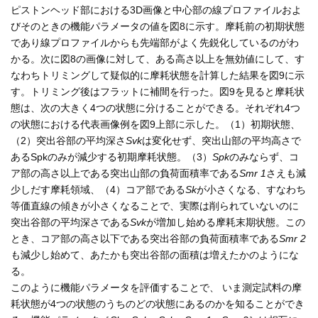
ピストンヘッド部における3D画像と中心部の線プロファイルおよ
びそのときの機能パラメータの値を図8に示す。摩耗前の初期状態
であり線プロファイルからも先端部がよく先鋭化しているのがわ
かる。次に図8の画像に対して、ある高さ以上を無効値にして、す
なわちトリミングして疑似的に摩耗状態を計算した結果を図9に示
す。トリミング後はフラットに補間を行った。図9を見ると摩耗状
態は、次の大きく4つの状態に分けることができる。それぞれ4つ
の状態における代表画像例を図9上部に示した。（1）初期状態、
（2）突出谷部の平均深さ
Svk
は変化せず、突出山部の平均高さで
あるSpkのみが減少する初期摩耗状態。（3）
Spk
のみならず、コ
ア部の高さ以上である突出山部の負荷面積率である
Smr 1
さえも減
少しだす摩耗領域、（4）コア部である
Sk
が小さくなる、すなわち
等価直線の傾きが小さくなることで、実際は削られていないのに
突出谷部の平均深さである
Svk
が増加し始める摩耗末期状態。この
とき、コア部の高さ以下である突出谷部の負荷面積率である
Smr 2
も減少し始めて、あたかも突出谷部の面積は増えたかのようにな
る。
このように機能パラメータを評価することで、 いま測定試料の摩
耗状態が4つの状態のうちのどの状態にあるのかを知ることができ