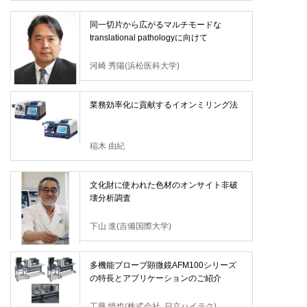
同一切片から広がるマルチモードな
translational pathologyに向けて
河崎 秀陽(浜松医科大学)
業務効率化に貢献するイオンミリング法
稲木 由紀
文化財に使われた色材のオンサイト非破
壊分析調査
下山 進(吉備国際大学)
多機能プローブ顕微鏡AFM100シリーズ
の特長とアプリケーションのご紹介
工藤 慎也(株式会社 日立ハイテク)