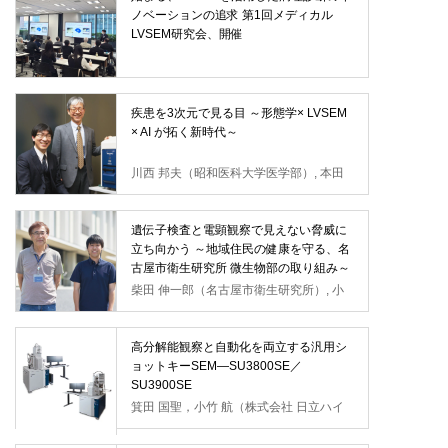
ノベーションの追求 第1回メディカル
LVSEM研究会、開催
疾患を3次元で見る目 ～形態学× LVSEM
× AI が拓く新時代～
川西 邦夫（昭和医科大学医学部）, 本田
一穂（昭和医科大学医学部）
遺伝子検査と電顕観察で見えない脅威に
立ち向かう ～地域住民の健康を守る、名
古屋市衛生研究所 微生物部の取り組み～
柴田 伸一郎（名古屋市衛生研究所）, 小
林 洋平（名古屋市衛生研究所）
高分解能観察と自動化を両立する汎用シ
ョットキーSEM―SU3800SE／
SU3900SE
箕田 国聖，小竹 航（株式会社 日立ハイ
テク）