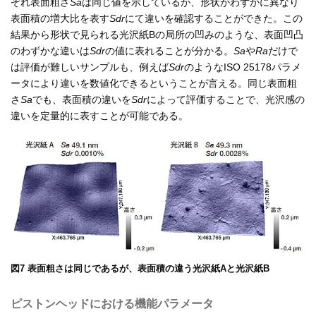
ぞれ表面粗さ
Sa
は同じ値を示しているが、形状がわずかに異なり
表面積の増大比を表す
Sdr
にて違いを確認することができた。この
結果から形状で見られる光沢紙Bの局所の凹みのような、表面凹凸
のわずかな違いは
Sdr
の値に表れることが分かる。
Sa
や
Ra
だけで
は評価が難しいサンプルも、例えば
Sdr
のようなISO 25178パラメ
ータにより違いを数値化できるということが言える。同じ表面粗
さ
Sa
でも、表面積の違いを
Sdr
によって評価することで、光沢感の
違いを定量的に表すことが可能である。
図7 表面粗さは同じであるが、表面積の違う光沢紙Aと光沢紙B
ピストンヘッドにおける機能パラメータ