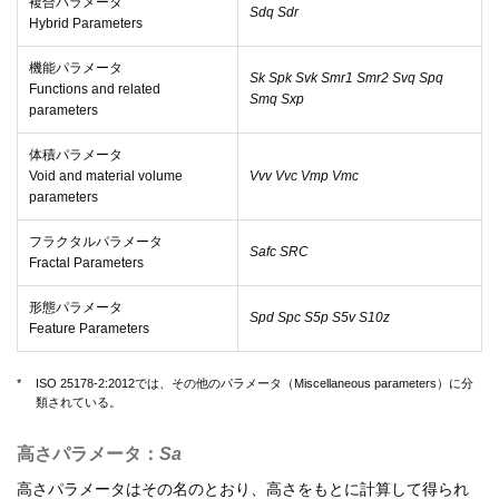
複合パラメータ
Sdq Sdr
Hybrid Parameters
機能パラメータ
Sk Spk Svk Smr1 Smr2 Svq Spq
Functions and related
Smq Sxp
parameters
体積パラメータ
Void and material volume
Vvv Vvc Vmp Vmc
parameters
フラクタルパラメータ
Safc SRC
Fractal Parameters
形態パラメータ
Spd Spc S5p S5v S10z
Feature Parameters
*
ISO 25178-2:2012では、その他のパラメータ（Miscellaneous parameters）に分
類されている。
高さパラメータ：
Sa
高さパラメータはその名のとおり、高さをもとに計算して得られ