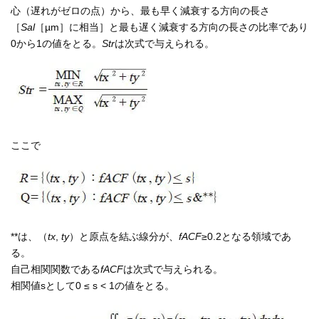
心（遅れがゼロの点）から、最も早く減衰する方向の長さ
［
Sal
［µm］に相当］と最も遅く減衰する方向の長さの比率であり
0から1の値をとる。
Str
は次式で与えられる。
ここで
**は、（
tx
,
ty
）と原点を結ぶ線分が、
fACF
≥0.2となる領域であ
る。
自己相関関数である
fACF
は次式で与えられる。
相関値sとして0 ≤ s < 1の値をとる。