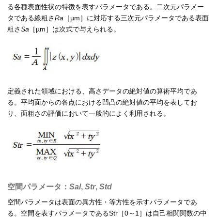
る各種表面性状の特徴を表すパラメータである。二次元パラメー
タである線粗さ
Ra
［µm］に対応する三次元パラメータである表面
粗さ
Sa
［µm］は次式で与えられる。
定義された領域における、高さデータの絶対値の算術平均であ
る。平均面からの各点における凹凸の絶対値の平均を表してお
り、面粗さの評価において一般的によく利用される。
空間パラメータ：
Sal
,
Str
,
Std
空間パラメータは表面の異方性・等方性を示すパラメータであ
る。空間を表すパラメータであるStr［0～1］は自己相関関数の中