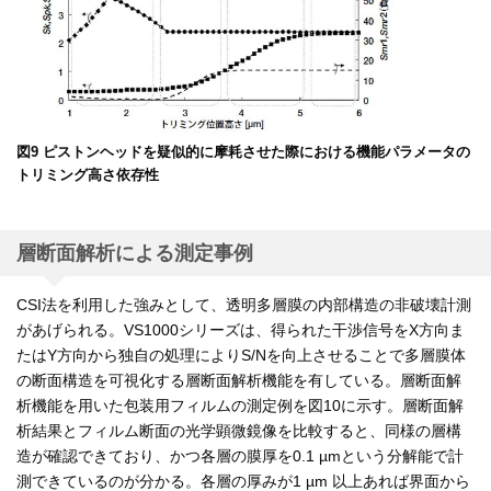
図9 ピストンヘッドを疑似的に摩耗させた際における機能パラメータの
トリミング高さ依存性
層断面解析による測定事例
CSI法を利用した強みとして、透明多層膜の内部構造の非破壊計測
があげられる。VS1000シリーズは、得られた干渉信号をX方向ま
たはY方向から独自の処理によりS/Nを向上させることで多層膜体
の断面構造を可視化する層断面解析機能を有している。層断面解
析機能を用いた包装用フィルムの測定例を図10に示す。層断面解
析結果とフィルム断面の光学顕微鏡像を比較すると、同様の層構
造が確認できており、かつ各層の膜厚を0.1 µmという分解能で計
測できているのが分かる。各層の厚みが1 µm 以上あれば界面から