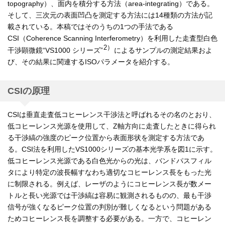
topography）、面内を積分する方法（area-integrating）である。
そして、三次元の表面凹凸を測定する方法には14種類の方法が記
載されている。本稿ではそのうちの1つの手法である
CSI（Coherence Scanning Interferometry）を利用した走査型白色
2）
干渉顕微鏡“VS1000 シリーズ”
によるサンプルの測定結果およ
び、その結果に関連するISOパラメータを紹介する。
CSIの原理
CSIは垂直走査低コヒーレンス干渉法と呼ばれるその名のとおり、
低コヒーレンス光源を使用して、Z軸方向に走査したときに得られ
る干渉縞の強度のピーク位置から表面形状を測定する方法であ
る。CSI法を利用したVS1000シリーズの基本光学系を図1に示す。
低コヒーレンス光源である白色光からの光は、バンドパスフィル
タにより特定の波長幅すなわち適切なコヒーレンス長をもった光
に制限される。例えば、レーザのようにコヒーレンス長が数メー
トルと長い光源では干渉縞は容易に観測されるものの、最も干渉
信号が強くなるピーク位置の判別が難しくなるという問題がある
ためコヒーレンス長を調整する必要がある。一方で、コヒーレン