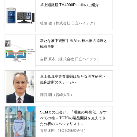
卓上顕微鏡 TM4000PlusⅢのご紹介
後藤 健（株式会社 日立ハイテク）
新たな液中観察手法 Vitro検出器の原理と
観察事例
吉原 真衣（株式会社 日立ハイテク）
卓上低真空走査電顕は新たな医学研究・
臨床診断のステージへ
澤口 朗（宮崎大学）
SEMとの出会い、「現象の可視化」がす
べての軸 ～TOTOの製品開発を支えてき
た分析のスペシャリスト～
青島 利裕（TOTO株式会社）