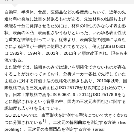
自動車、半導体、食品、医薬品などの各産業において、近年の先
進材料の発展には目を見張るものがある。先進材料の性能および
機能を十分に発揮させるためには、材料の特性のみならず表面形
状、表面の凹凸、表面粗さやうねりといった、いわゆる表面性状
も重要な役割を担っている。従来より、表面状態の把握には線粗
さによる評価が一般的に使用されてきており、例えばJIS B 0601
は 1982年、1994年、2001年、2013年と順次改正され、現在も主
流である。
また近年では、線粗さのみでは違いを明確化できないものが存在
することが分かってきており、分析メーカー各社で先行していた
面粗さに対する評価手法の規格化の動きもあり、2010年以降、国
際規格である三次元表面粗さISO 25178が順次制定され始めてい
る。日本工業規格であるJIS B 0681-6：2014はISO 25178-6をも
とに翻訳されるという背景の中、国内の三次元表面粗さに関する
認知度も広がりを見せている。
ISO 25178-6では、表面形状を計測する手法について大きく次の3
1）
つに分類されている
。二次元の輪郭曲線を測定する方法（line
profiling）、三次元の表面凹凸を測定する方法（areal