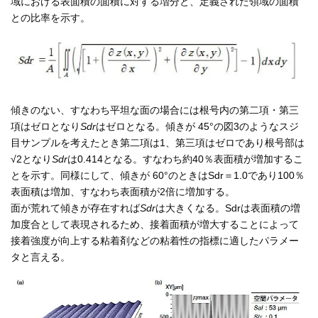
域における表面積の面積に対する増分と、定義された領域の面積
との比率を示す。
傾きのない、すなわち平坦な面の場合には根号内の第二項・第三
項はゼロとなり
Sdr
はゼロとなる。傾きが 45°の図3のようなスジ
目サンプルを考えたとき第二項は1、第三項はゼロであり根号部は
√2となり
Sdr
は0.414となる。すなわち約40％表面積が増加するこ
とを示す。同様にして、傾きが 60°のときはSdr＝1.0であり100％
表面積は増加、すなわち表面積が2倍に増加する。
面が荒れて傾きが存在すれば
Sdr
は大きくなる。Sdrは表面積の増
加度合として表現されるため、接着面積が増大することによって
接着強度が向上する粘着剤などの粘着性の指標に適したパラメー
タと言える。