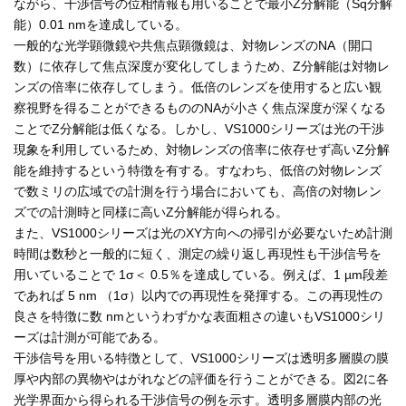
ながら、干渉信号の位相情報も用いることで最小Z分解能（Sq分解
能）0.01 nmを達成している。
一般的な光学顕微鏡や共焦点顕微鏡は、対物レンズのNA（開口
数）に依存して焦点深度が変化してしまうため、Z分解能は対物レ
ンズの倍率に依存してしまう。低倍のレンズを使用すると広い観
察視野を得ることができるもののNAが小さく焦点深度が深くなる
ことでZ分解能は低くなる。しかし、VS1000シリーズは光の干渉
現象を利用しているため、対物レンズの倍率に依存せず高いZ分解
能を維持するという特徴を有する。すなわち、低倍の対物レンズ
で数ミリの広域での計測を行う場合においても、高倍の対物レン
ズでの計測時と同様に高いZ分解能が得られる。
また、VS1000シリーズは光のXY方向への掃引が必要ないため計測
時間は数秒と一般的に短く、測定の繰り返し再現性も干渉信号を
用いていることで 1σ＜ 0.5％を達成している。例えば、1 µm段差
であれば 5 nm （1σ）以内での再現性を発揮する。この再現性の
良さを特徴に数 nmというわずかな表面粗さの違いもVS1000シリ
ーズは計測が可能である。
干渉信号を用いる特徴として、VS1000シリーズは透明多層膜の膜
厚や内部の異物やはがれなどの評価を行うことができる。図2に各
光学界面から得られる干渉信号の例を示す。透明多層膜内部の光