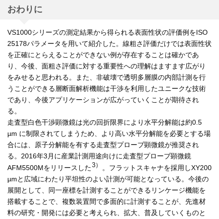
おわりに
VS1000シリーズの測定結果から得られる表面性状の評価例をISO
25178パラメータを用いて紹介した。線粗さ評価だけでは表面性状
を正確にとらえることができない例が存在することは確かであ
り、今後、面粗さ評価に対する重要性への理解はますます広がり
をみせると思われる。また、非破壊で透明多層膜の内部計測を行
うことができる層断面解析機能は干渉を利用したユニークな技術
であり、今後アプリケーションが広がっていくことが期待され
る。
走査型白色干渉顕微鏡は光の回折限界により水平分解能は約0.5
µm に制限されてしまうため、より高い水平分解能を必要とする場
合には、原子分解能を有する走査型プローブ顕微鏡が推奨され
る。2016年3月に産業計測用途向けに走査型プローブ顕微鏡
3）
AFM5500Mをリリースした
。フラットスキャナを採用しXY200
µmと広域にわたり平坦性のよい計測が可能となっている。今後の
展開として、同一座標を計測することができるリンケージ機能を
搭載することで、複数装置間で多面的に計測することが、先進材
料の研究・開発には必要と考えられ、拡大、普及していくものと