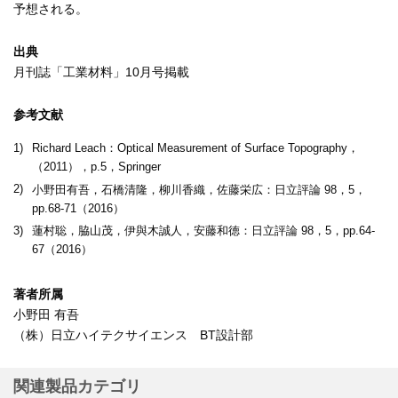
予想される。
出典
月刊誌「工業材料」10月号掲載
参考文献
1)
Richard Leach：Optical Measurement of Surface Topography，
（2011），p.5，Springer
2)
小野田有吾，石橋清隆，柳川香織，佐藤栄広：日立評論 98，5，
pp.68-71（2016）
3)
蓮村聡，脇山茂，伊與木誠人，安藤和徳：日立評論 98，5，pp.64-
67（2016）
著者所属
小野田 有吾
（株）日立ハイテクサイエンス BT設計部
関連製品カテゴリ