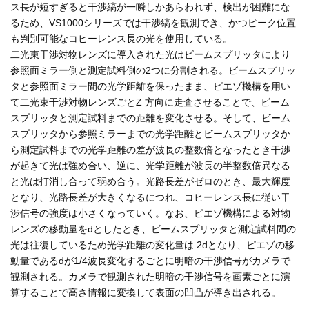
ス長が短すぎると干渉縞が一瞬しかあらわれず、検出が困難にな
るため、VS1000シリーズでは干渉縞を観測でき、かつピーク位置
も判別可能なコヒーレンス長の光を使用している。
二光束干渉対物レンズに導入された光はビームスプリッタにより
参照面ミラー側と測定試料側の2つに分割される。ビームスプリッ
タと参照面ミラー間の光学距離を保ったまま、ピエゾ機構を用い
て二光束干渉対物レンズごとZ 方向に走査させることで、ビーム
スプリッタと測定試料までの距離を変化させる。そして、ビーム
スプリッタから参照ミラーまでの光学距離とビームスプリッタか
ら測定試料までの光学距離の差が波長の整数倍となったとき干渉
が起きて光は強め合い、逆に、光学距離が波長の半整数倍異なる
と光は打消し合って弱め合う。光路長差がゼロのとき、最大輝度
となり、光路長差が大きくなるにつれ、コヒーレンス長に従い干
渉信号の強度は小さくなっていく。なお、ピエゾ機構による対物
レンズの移動量をdとしたとき、ビームスプリッタと測定試料間の
光は往復しているため光学距離の変化量は 2dとなり、ピエゾの移
動量であるdが1/4波長変化するごとに明暗の干渉信号がカメラで
観測される。カメラで観測された明暗の干渉信号を画素ごとに演
算することで高さ情報に変換して表面の凹凸が導き出される。