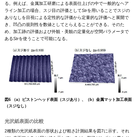
る。例えば、金属加工研磨による表面仕上げの中で一般的なヘア
ライン加工の場合、スジ目の評価として
Str
を用いることでスジの
ありなしを目視による定性的な評価から定量的な評価へと展開で
き、凹凸の規則性を数値としてとらえることができる。そのた
め、加工跡の評価および外観・美観の定量化が空間パラメータで
ある
Str
を使うことで可能になる。
図6 （a）ピストンヘッド表面（スジあり）、（b）金属マット加工表面
（スジなし）
光沢紙表面の比較
2種類の光沢紙表面の形状および粗さ計測結果を図7に示す。それ