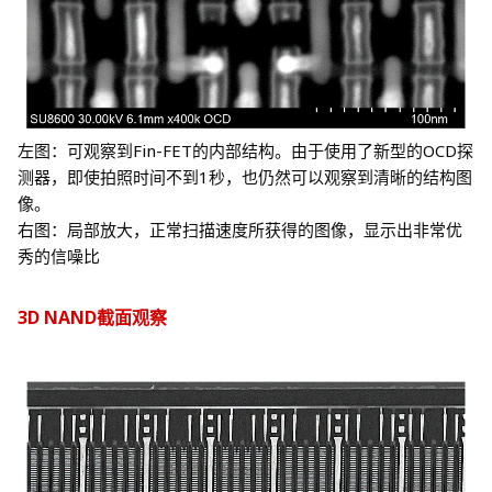
左图：可观察到Fin-FET的内部结构。由于使用了新型的OCD探
背散射电子被控制电极捕获，因此只有样品产生的二次电子被
测器，即使拍照时间不到1秒，也仍然可以观察到清晰的结构图
检测到
像。
LA-BSE模式
右图：局部放大，正常扫描速度所获得的图像，显示出非常优
秀的信噪比
3D NAND截面观察
5纳米制程SRAM的内部结构观察
（加速电压：30kV，扫描时间<1秒）