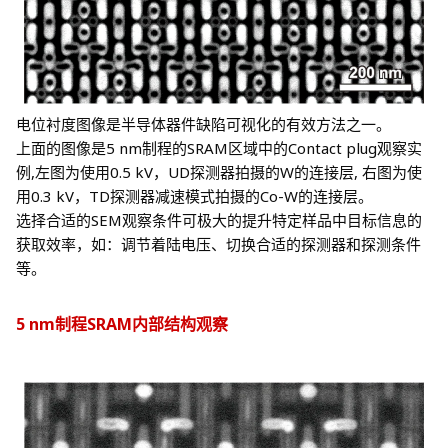
电位衬度图像是半导体器件缺陷可视化的有效方法之一。
电场(E)和磁场(B)效应(F)相互抵消，入射电子不会发生偏转，
上面的图像是5 nm制程的SRAM区域中的Contact plug观察实
可直接通过ExB区域。
例,左图为使用0.5 kV，UD探测器拍摄的W的连接层, 右图为使
磁场对二次电子的影响
用0.3 kV，TD探测器减速模式拍摄的Co-W的连接层。
选择合适的SEM观察条件可极大的提升特定样品中目标信息的
获取效率，如：调节着陆电压、切换合适的探测器和探测条件
等。
*
选配
5 nm制程SRAM内部结构观察
3D NAND截面观察;
*
在低加速电压条件下，背散射电子信号能够明显的显示出氧化
硅层和氮化硅层的衬度差别。