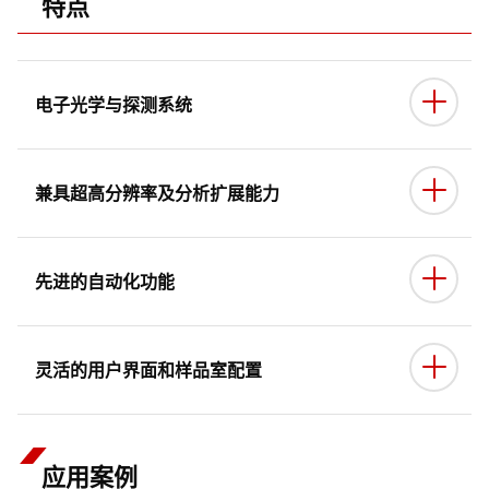
特点
电子光学与探测系统
兼具超高分辨率及分析扩展能力
采用高亮度、高稳定的新型冷场发射电子枪，以实现超高
先进的自动化功能
分辨观察。
多种新型探测器可供选择，以应对不同的应用场景。
(IMD, CLD, PD-BSED, OCD)
灵活的用户界面和样品室配置
冷场发射灯丝尖端
应用案例