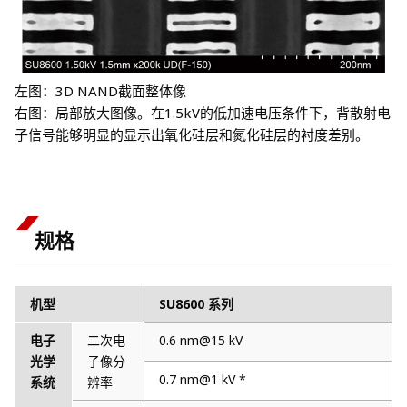
左图：3D NAND截面整体像
右图：局部放大图像。在1.5kV的低加速电压条件下，背散射电
子信号能够明显的显示出氧化硅层和氮化硅层的衬度差别。
规格
机型
SU8600 系列
电子
二次电
0.6 nm@15 kV
光学
子像分
0.7 nm@1 kV *
系统
辨率