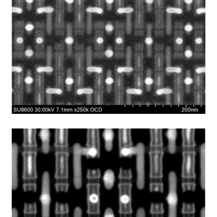
二次电子的移动方向与入射电子相反，在电场和磁场的共同作
用下，
使二次电子向二次电子探测器方向偏转，由此可实现二次电子
的高效检测。
3D NAND截面观察（加速电压：1.5kV）
SE模式
*
选配
由于使用了新型的OCD探测器，即使扫描时间不到1秒，也仍然
可以观察到Fin-FET清晰的深层结构图像.