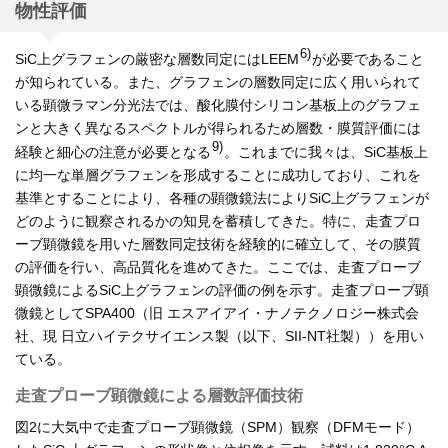
物性評価
6)
SiC上グラフェンの厳密な層数同定にはLEEM
が必要であること
が知られている。また、グラフェンの層数同定に広く用いられて
いる顕微ラマン分光法では、酸化膜付シリコン基板上のグラフェ
ンと大きく異なるスペクトルが得られるため層数・膜質評価には
9)
経験と細心の注意が必要となる
。これまでに我々は、SiC基板上
に均一な単層グラフェンを形成することに成功しており、これを
基準とすることにより、各種の顕微鏡法によりSiC上グラフェンが
どのように観察されるかの知見を蓄積してきた。特に、走査プロ
ーブ顕微鏡を用いた層数同定技術を経験的に確立して、その膜質
の評価を行い、高品質化を進めてきた。ここでは、走査プローブ
顕微鏡によるSiC上グラフェンの評価の例を示す。走査プローブ顕
微鏡としてSPA400（旧 エスアイアイ・ナノテクノロジー株式会
社、現 日立ハイテクサイエンス製（以下、SII-NT社製））を用い
ている。
走査プローブ顕微鏡による層数評価技術
図2に大気中で走査プローブ顕微鏡（SPM）観察（DFMモード）