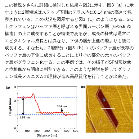
この状況をさらに詳細に検討した結果を図2に示す。図3（a）に示
すように2層領域はステップ下側のテラス内に0.14 nmの高さで観
察されている。この状況を図示すると図3（c）のようになる。SiC
上グラフェンはバッファ層と呼ばれる界面カーボン層（6√3x6 √3
構造）の上に成長することが特徴であるが、成長の様式は通常に
エピタキシャル成長とは異なり、下側の層が上側の層よりも後に
成長する。すなわち、2層部分（図3（b））のバッファ層が既存の
バッファ層の下側に成長することによりその部分の元々のバッフ
ァ層がグラフェン化する。この事例では、その様子がSPM形状像
と位相像から明瞭に判別できる。このような検討を通してグラフ
ェン成長メカニズムの理解が進み高品質化を行うことが出来た。