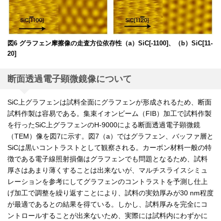
図6 グラフェン摩擦像の走査方位依存性（a）SiC[-1100]、（b）SiC[11-
20]
断面透過電子顕微鏡像について
SiC上グラフェンは試料全面にグラフェンが形成されるため、断面
試料作製は容易である。集束イオンビーム（FIB）加工で試料作製
を行ったSiC上グラフェンのH-9000による断面透過電子顕微鏡
（TEM）像を図7に示す。図7（a）ではグラフェン、バッファ層と
SiCは黒いコントラストとして観察される。カーボン材料一般の特
徴である電子線照射損傷はグラフェンでも問題となるため、試料
厚さはあまり薄くすることは出来ないが、マルチスライスシミュ
レーションを参考にしてグラフェンのコントラストを予測し仕上
げ加工で調整を繰り返すことにより、試料の実効厚みが30 nm程度
が最適であるとの結果を得ている。しかし、試料厚みを完全にコ
ントロールすることが出来ないため、実際には試料内にわずかに