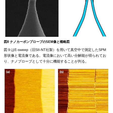
図8 ナノカーボンプローブのSEM像と概略図
図９はE-sweep（旧SII-NT社製）を用いて真空中で測定したSPM
形状像と電流像である。電流像において高い分解能が得られてお
り、ナノプローブとして十分に機能することが判る。