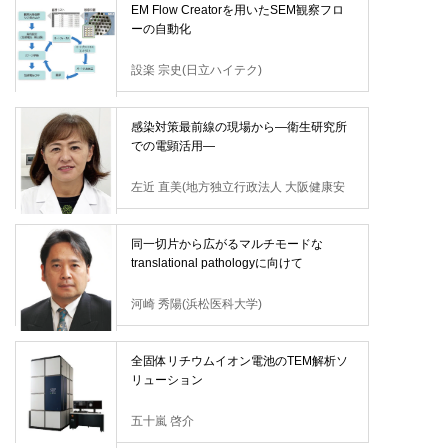
EM Flow Creatorを用いたSEM観察フロ
ーの自動化
設楽 宗史(日立ハイテク)
感染対策最前線の現場から―衛生研究所
での電顕活用―
左近 直美(地方独立行政法人 大阪健康安
全基盤研究所)
同一切片から広がるマルチモードな
translational pathologyに向けて
河崎 秀陽(浜松医科大学)
全固体リチウムイオン電池のTEM解析ソ
リューション
五十嵐 啓介