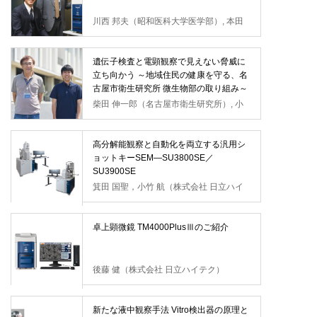
川西 邦夫（昭和医科大学医学部）, 本田
一穂（昭和医科大学医学部）
遺伝子検査と電顕観察で見えない脅威に
立ち向かう ～地域住民の健康を守る、名
古屋市衛生研究所 微生物部の取り組み～
柴田 伸一郎（名古屋市衛生研究所）, 小
林 洋平（名古屋市衛生研究所）
高分解能観察と自動化を両立する汎用シ
ョットキーSEM―SU3800SE／
SU3900SE
箕田 国聖，小竹 航（株式会社 日立ハイ
テク）
卓上顕微鏡 TM4000PlusⅢのご紹介
後藤 健（株式会社 日立ハイテク）
新たな液中観察手法 Vitro検出器の原理と