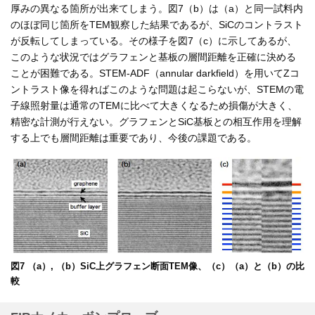
厚みの異なる箇所が出来てしまう。図7（b）は（a）と同一試料内
のほぼ同じ箇所をTEM観察した結果であるが、SiCのコントラスト
が反転してしまっている。その様子を図7（c）に示してあるが、
このような状況ではグラフェンと基板の層間距離を正確に決める
ことが困難である。STEM-ADF（annular darkfield）を用いてZコ
ントラスト像を得ればこのような問題は起こらないが、STEMの電
子線照射量は通常のTEMに比べて大きくなるため損傷が大きく、
精密な計測が行えない。グラフェンとSiC基板との相互作用を理解
する上でも層間距離は重要であり、今後の課題である。
図7 （a）, （b）SiC上グラフェン断面TEM像、（c）（a）と（b）の比
較