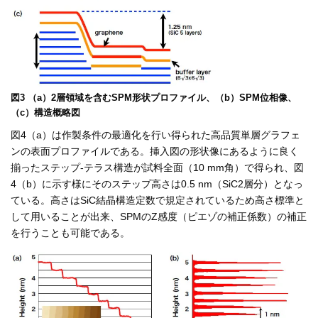
図3 （a）2層領域を含むSPM形状プロファイル、（b）SPM位相像、
（c）構造概略図
図4（a）は作製条件の最適化を行い得られた高品質単層グラフェ
ンの表面プロファイルである。挿入図の形状像にあるように良く
揃ったステップ-テラス構造が試料全面（10 mm角）で得られ、図
4（b）に示す様にそのステップ高さは0.5 nm（SiC2層分）となっ
ている。高さはSiC結晶構造定数で規定されているため高さ標準と
して用いることが出来、SPMのZ感度（ピエゾの補正係数）の補正
を行うことも可能である。