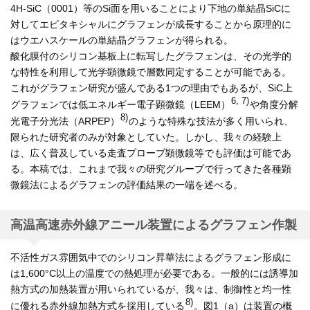
4H-SiC（0001）等のSi面を用いることにより下地の単結晶SiCに
対してエピタキシャルにグラフェンが成長することから原理的に
はウエハスケールの単結晶グラフェンが得られる。
酸化膜付のシリコン基板上に転写したグラフェンは、その光学的
な特性を利用して光学顕微鏡で層数同定することが可能である。
これがグラフェン研究が盛んである1つの理由でもあるが、SiC上
6, 7)
グラフェンでは低エネルギー電子顕微鏡（LEEM）
や角度分解
8)
光電子分光法（ARPEP）
のような特殊な技法が多く用いられ、
限られた研究者のみが対象としていた。しかし、我々の経験上
は、広く普及している走査プローブ顕微鏡等でも評価は可能であ
る。本稿では、これまで我々の研究グループで行ってきた各種顕
微鏡法によるグラフェンの評価結果の一端を述べる。
高温高速赤外線アニール装置によるグラフェン作製
不活性ガス雰囲気中でのシリコン昇華法によるグラフェン形成に
は1,600°C以上の温度での熱処理が必要である。一般的には誘導加
熱方式の加熱装置が用いられているが、我々は、制御性と均一性
8)
に優れる赤外線加熱方式を採用している
。図1（a）は装置の概