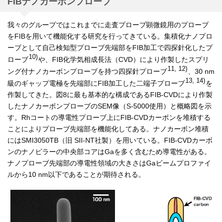
FIBナノカーボンプローブ
我々のグループではこれまでに走査プローブ顕微鏡用のプローブ
をFIBを用いて機能化する研究を行ってきている。集積化ナノプロ
ーブとして自己検知型プローブ先端部をFIB加工で四探針化したプ
10)
ローブ
や、FIB化学気相成長法（CVD）により作製したスプリ
11, 12)
ング付ナノカーボンプローブを持つ四探針プローブ
、30 nm
13, 14)
級のギャップ電極を先端部にFIB加工した二端子プローブ
を
作製してきた。図8に最も基本的な構成であるFIB-CVDにより作製
したナノカーボンプローブのSEM像（S-5000使用）と概略図を示
す。Rhコートの導電性プローブ上にFIB-CVDカーボンを堆積する
ことによりプローブ先端部を機能化してある。ナノカーボン堆積
にはSMI3050TB（旧 SII-NT社製）を用いている。FIB-CVDカーボ
ンのナノピラーの中央部コアはGaを多く含むため導電性がある。
ナノプローブ先端部の導電性領域の大きさはGaビームプロファイ
ルから10 nm以下であることが期待される。