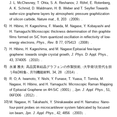
J. L. McChesney, T. Ohta, S. A. Reshanov, J. Röhrl, E. Rotenberg,
A. K. Schmid, D. Waldmann, H. B. Weber and T. Seyller:Towards
wafer-size graphene layers by atmospheric pressure graphitization
of silicon carbide,
Nature mat.
, 8, 203 （2009）.
6)
H. Hibino, H. Kageshima, F. Maeda, M. Nagase, Y. Kobayashi and
H. Yamaguchi:Microscopic thickness determination of thin graphite
films formed on SiC from quantized oscillation in reflectivity of low-
energy electrons,
Phys., Rev
. B 77, 075413 （2008）.
7)
H. Hibino, H. Kageshima, and M. Nagase:Epitaxial few-layer
graphene: towards single crystal growth,
J. Phys
. D: Appl. Phys.,
43, 374005 （2010）.
8)
永瀬 雅夫: 高品質単結晶グラフェンの作製技術, -大学発!次世代を担
うR&D特集-, 月刊機能材料, 34, 28 （2014）.
9)
R. O, A. Iwamoto, Y. Nishi, Y. Funase, T. Yuasa, T. Tomita, M.
Nagase, H. Hibino, and H. Yamaguchi: Microscopic Raman Mapping
of Epitaxial Graphene on 4H-SiC（0001）,
Jpn. J. Appl. Phys.
, 51,
06FD06 （2012）.
10)
M. Nagase, H. Takahashi, Y. Shirakawabe and H. Namatsu: Nano-
four-point probes on microcantilever system fabricated by focused
ion beam,
Jpn. J. Appl. Phys.
, 42, 4856 （2003）.