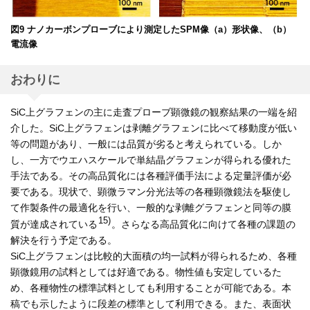
図9 ナノカーボンプローブにより測定したSPM像（a）形状像、（b）
電流像
おわりに
SiC上グラフェンの主に走査プローブ顕微鏡の観察結果の一端を紹
介した。SiC上グラフェンは剥離グラフェンに比べて移動度が低い
等の問題があり、一般には品質が劣ると考えられている。しか
し、一方でウエハスケールで単結晶グラフェンが得られる優れた
手法である。その高品質化には各種評価手法による定量評価が必
要である。現状で、顕微ラマン分光法等の各種顕微鏡法を駆使し
て作製条件の最適化を行い、一般的な剥離グラフェンと同等の膜
15)
質が達成されている
。さらなる高品質化に向けて各種の課題の
解決を行う予定である。
SiC上グラフェンは比較的大面積の均一試料が得られるため、各種
顕微鏡用の試料としては好適である。物性値も安定しているた
め、各種物性の標準試料としても利用することが可能である。本
稿でも示したように段差の標準として利用できる。また、表面状