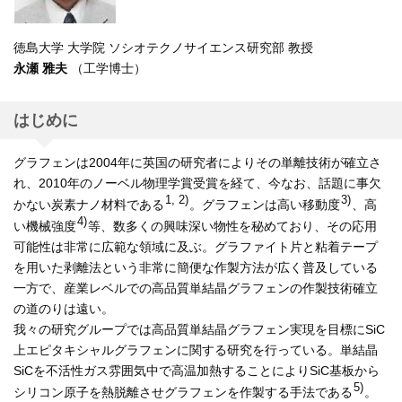
徳島大学 大学院 ソシオテクノサイエンス研究部 教授
永瀬 雅夫
（工学博士）
はじめに
グラフェンは2004年に英国の研究者によりその単離技術が確立さ
れ、2010年のノーベル物理学賞受賞を経て、今なお、話題に事欠
1, 2)
3)
かない炭素ナノ材料である
。グラフェンは高い移動度
、高
4)
い機械強度
等、数多くの興味深い物性を秘めており、その応用
可能性は非常に広範な領域に及ぶ。グラファイト片と粘着テープ
を用いた剥離法という非常に簡便な作製方法が広く普及している
一方で、産業レベルでの高品質単結晶グラフェンの作製技術確立
の道のりは遠い。
我々の研究グループでは高品質単結晶グラフェン実現を目標にSiC
上エピタキシャルグラフェンに関する研究を行っている。単結晶
SiCを不活性ガス雰囲気中で高温加熱することによりSiC基板から
5)
シリコン原子を熱脱離させグラフェンを作製する手法である
。