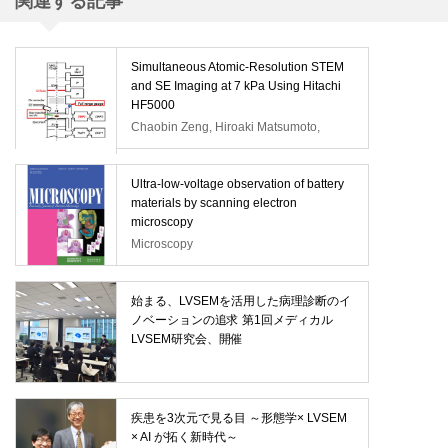
関連する記事
Simultaneous Atomic-Resolution STEM
and SE Imaging at 7 kPa Using Hitachi
HF5000
Chaobin Zeng, Hiroaki Matsumoto,
Keisuke Igarashi, Wenguang Lu,
Kinshiro Sakamoto, Stas Dogel
Ultra-low-voltage observation of battery
materials by scanning electron
microscopy
Microscopy
始まる、LVSEMを活用した病理診断のイ
ノベーションの追求 第1回メディカル
LVSEM研究会、開催
疾患を3次元で見る目 ～形態学× LVSEM
× AI が拓く新時代～