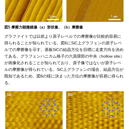
図5 摩擦力顕微鏡像（a）形状像、（b）摩擦像
グラファイトでは以前より原子レベルでの摩擦像が比較的容易に
得られることが知られている。図6にSiC上グラフェンの原子レベ
ルでの摩擦像を示す。基板SiCの結晶方位を目標に走査方向を決め
てある。グラフェンハニカム格子の六員環部の中央（hollow site）
が画像化されることが知られており、原子像ではないが原子レベ
ルの摩擦像が得られている。SiC上グラフェンの場合、結晶方位が
既知であるため、図6の様に決まった方位の摩擦像が容易に得られ
る。