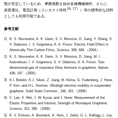
態が安定しているため、摩擦係数を始め各種機械物性、さらに、
16, 17）
表面電位、電流計測（コンタクト特性
）等の標準的な試料
としても利用可能である。
参考文献
1)
K. S. Novoselov, A. K. Geim, S. V. Morozov, D. Jiang, Y. Zhang, S.
V. Dubonos, I. V. Grigorieva, A. A. Firsov: Electric Field Effect in
Atomically Thin Carbon Films,
Science
, 306, 666 （2004）.
2)
K. S. Novoselov, A. K. Geim, S. V. Morozov, D. Jiang, M. I.
Katsnelson, I. V. Grigorieva, S. V. Dubonos, A. A. Firsov: Two-
dimensional gas of massless Dirac fermions in graphene,
Nature
,
438, 197 （2005）.
3)
K.I. Bolotin, K.J. Sikes, Z. Jiang, M. Klima, G. Fudenberg, J. Hone,
P. Kim, and H.L. Stormer: Ultrahigh electron mobility in suspended
graphene,
Solid State Commun.
, 146, 351 （2008）.
4)
C. Lee, X. Wei, J. W. Kysar, and J. Hone: Measurement of the
Elastic Properties and Intrinsic Strength of Monolayer Graphene,
Science
, 321, 385 （2008）.
5)
K. V. Emtsev, A. Bostwick, K. Horn, J. Jobst, G. L. Kellogg, L. Ley,