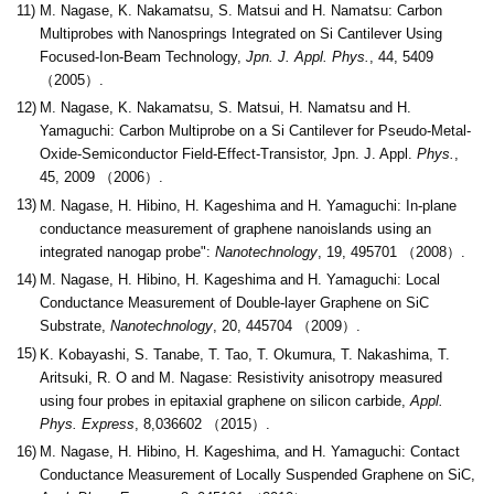
11)
M. Nagase, K. Nakamatsu, S. Matsui and H. Namatsu: Carbon
Multiprobes with Nanosprings Integrated on Si Cantilever Using
Focused-Ion-Beam Technology,
Jpn. J. Appl. Phys.
, 44, 5409
（2005）.
12)
M. Nagase, K. Nakamatsu, S. Matsui, H. Namatsu and H.
Yamaguchi: Carbon Multiprobe on a Si Cantilever for Pseudo-Metal-
Oxide-Semiconductor Field-Effect-Transistor, Jpn. J. Appl.
Phys.
,
45, 2009 （2006）.
13)
M. Nagase, H. Hibino, H. Kageshima and H. Yamaguchi: In-plane
conductance measurement of graphene nanoislands using an
integrated nanogap probe":
Nanotechnology
, 19, 495701 （2008）.
14)
M. Nagase, H. Hibino, H. Kageshima and H. Yamaguchi: Local
Conductance Measurement of Double-layer Graphene on SiC
Substrate,
Nanotechnology
, 20, 445704 （2009）.
15)
K. Kobayashi, S. Tanabe, T. Tao, T. Okumura, T. Nakashima, T.
Aritsuki, R. O and M. Nagase: Resistivity anisotropy measured
using four probes in epitaxial graphene on silicon carbide,
Appl.
Phys. Express
, 8,036602 （2015）.
16)
M. Nagase, H. Hibino, H. Kageshima, and H. Yamaguchi: Contact
Conductance Measurement of Locally Suspended Graphene on SiC,