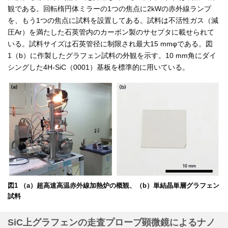
観である。回転楕円体ミラーの1つの焦点に2kWの赤外線ランプ
を、もう1つの焦点に試料を設置してある。試料は不活性ガス（減
圧Ar）を満たした石英管内のカーボン製のサセプタに載せられて
いる。試料サイズは石英管径に制限され最大15 mmφである。図
1（b）に作製したグラフェン試料の外観を示す。10 mm角にダイ
シングした4H-SiC（0001）基板を標準的に用いている。
図1 （a）超高速高温赤外線加熱炉の概観、（b）単結晶単層グラフェン
試料
SiC上グラフェンの走査プローブ顕微鏡によるナノ