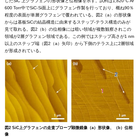
したSiC 上グラフェンの形状像と位相像を示す。試料は1,820°C Ar
600 Torr中でSiC-Si面上にグラフェン作製を行っており、概ね90％
程度の表面が単層グラフェンで覆われている。図2（a）の形状像
からは基板SiCの結晶構造に由来するステップ-テラス構造のみが
見て取れる。図2（b）の位相像には暗い領域が複数観察されこの
領域が2層グラフェン領域である。この例ではステップ高さが1 nm
以上のステップ端（図2（a）矢印）から下側のテラス上に2層領域
が形成されている。
図2 SiC上グラフェンの走査プローブ顕微鏡像（a）形状像、（b）位相
像