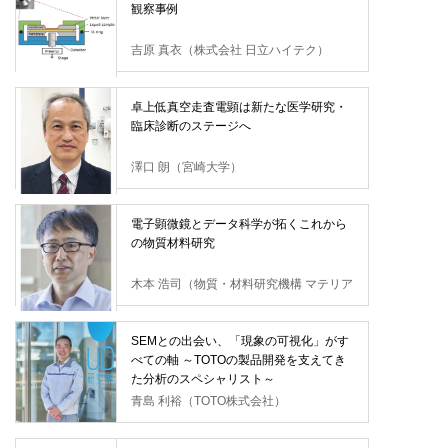
観察事例
吉原 真衣（株式会社 日立ハイテク）
卓上低真空走査電顕は新たな医学研究・
臨床診断のステージへ
澤口 朗（宮崎大学）
電子顕微鏡とデータ科学が拓くこれから
の物質材料研究
木本 浩司（物質・材料研究機構 マテリア
ル基盤研究センター）
SEMとの出会い、「現象の可視化」がす
べての軸 ～TOTOの製品開発を支えてき
た分析のスペシャリスト～
青島 利裕（TOTO株式会社）