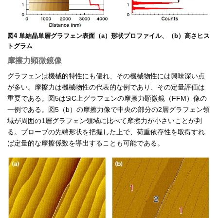
図4 単結晶単層グラフェン表面（a）形状プロファイル、（b）高さヒス
トグラム
摩擦力顕微鏡像
グラフェンは機械的特性にも優れ、その機械物性には興味深い点
が多い。摩擦力は機械物性の代表的な例であり、その定量評価は
重要である。図5はSiC上グラフェンの摩擦力顕微鏡（FFM）像の
一例である。図5（b）の摩擦力像で中央の部分の2層グラフェン領
域が周囲の1層グラフェン領域に比べて摩擦力が小さいことが判
る。プローブの先端形状を把握した上で、荷重依存性を取得すれ
ば定量的な摩擦係数を導出することも可能である。