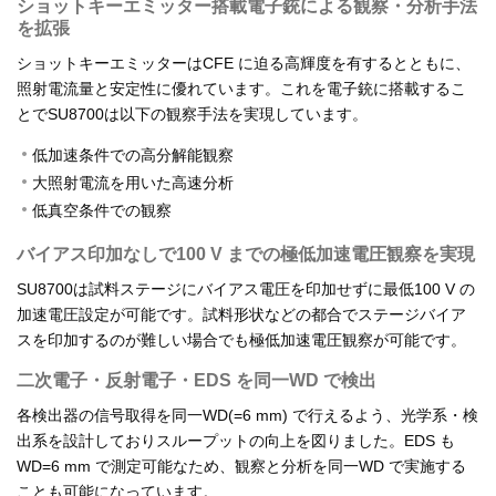
ショットキーエミッター搭載電子銃による観察・分析手法
を拡張
ショットキーエミッターはCFE に迫る高輝度を有するとともに、
照射電流量と安定性に優れています。これを電子銃に搭載するこ
とでSU8700は以下の観察手法を実現しています。
低加速条件での高分解能観察
大照射電流を用いた高速分析
低真空条件での観察
バイアス印加なしで100 V までの極低加速電圧観察を実現
SU8700は試料ステージにバイアス電圧を印加せずに最低100 V の
加速電圧設定が可能です。試料形状などの都合でステージバイア
スを印加するのが難しい場合でも極低加速電圧観察が可能です。
二次電子・反射電子・EDS を同一WD で検出
各検出器の信号取得を同一WD(=6 mm) で行えるよう、光学系・検
出系を設計しておりスループットの向上を図りました。EDS も
WD=6 mm で測定可能なため、観察と分析を同一WD で実施する
ことも可能になっています。