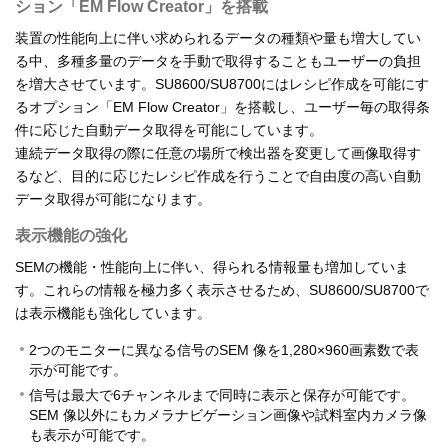
ション「EM Flow Creator」を搭載
装置の性能向上に伴い求められるデータの種類や量も増大してい
る中、多種多量のデータを手動で取得することもユーザーの負担
を増大させています。SU8600/SU8700にはレシピ作成を可能にす
るオプション「EM Flow Creator」を搭載し、ユーザー毎の取得条
件に応じた自動データ取得を可能にしています。
連続データ取得の際に任意の場所で検出器を変更して画像取得す
るなど、目的に応じたレシピ作成を行うことで自由度の高い自動
データ取得が可能になります。
表示機能の強化
SEMの機能・性能向上に伴い、得られる情報量も増加していま
す。これらの情報を極力多く表示させるため、SU8600/SU8700で
は表示機能も強化しています。
2つのモニターに異なる信号のSEM 像を1,280×960画素数で表
示が可能です。
信号は最大で6チャンネルまで同時に表示と保存が可能です。
SEM 像以外にもカメラナビゲーション画像や試料室内カメラ像
も表示が可能です。