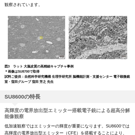
観察されています。
図3 ラット 大脳皮質の高精細キャプチャ事例
＊画像はSU8700で取得
試料ご提供：自然科学研究機構 生理学研究所 脳機能計測・支援センター 電子顕微鏡
室・窪田グループ 窪田 芳之 先生
SU8600の特長
高輝度の電界放出型エミッター搭載電子銃による超高分解
能像観察
低加速観察ではエミッターの輝度が重要になります。SU8600では
高輝度の電界放出型エミッター（CFE）を搭載することにより、