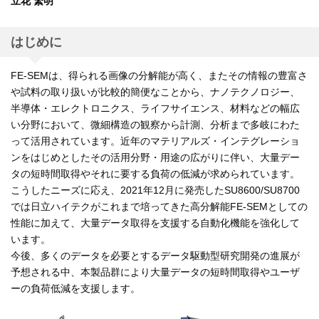
立花 繁明
はじめに
FE-SEMは、得られる画像の分解能が高く、またその情報の豊富さ
や試料の取り扱いが比較的簡便なことから、ナノテクノロジー、
半導体・エレクトロニクス、ライフサイエンス、材料などの幅広
い分野において、微細構造の観察から計測、分析まで多岐にわた
って活用されています。近年のマテリアルズ・インテグレーショ
ンをはじめとしたその活用分野・用途の広がりに伴い、大量デー
タの短時間取得やそれに要する負荷の低減が求められています。
こうしたニーズに応え、2021年12月に発売したSU8600/SU8700
では日立ハイテクがこれまで培ってきた高分解能FE-SEMとしての
性能に加えて、大量データ取得を支援する自動化機能を強化して
います。
今後、多くのデータを必要とするデータ駆動型研究開発の進展が
予想される中、本製品群により大量データの短時間取得やユーザ
ーの負荷低減を支援します。