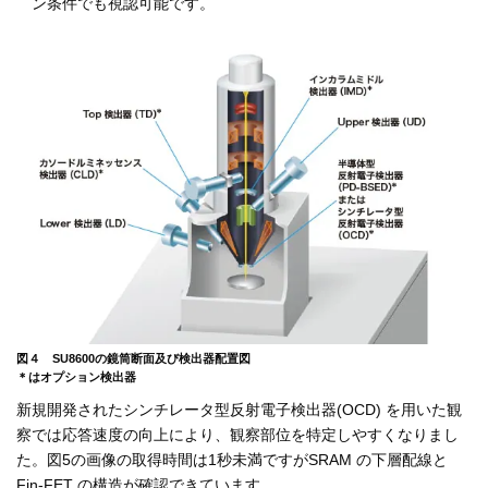
ン条件でも視認可能です。
図４ SU8600の鏡筒断面及び検出器配置図
＊はオプション検出器
新規開発されたシンチレータ型反射電子検出器(OCD) を用いた観
察では応答速度の向上により、観察部位を特定しやすくなりまし
た。図5の画像の取得時間は1秒未満ですがSRAM の下層配線と
Fin-FET の構造が確認できています。