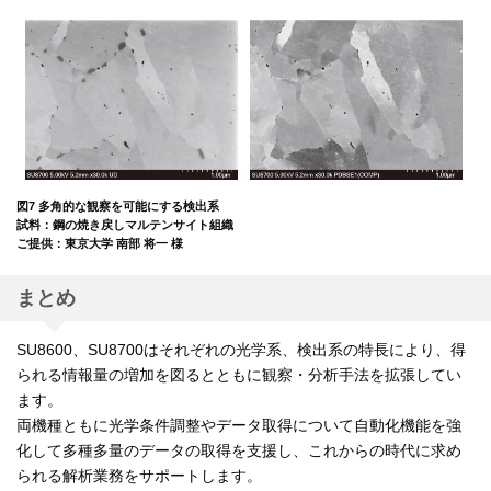
図7 多角的な観察を可能にする検出系
試料：鋼の焼き戻しマルテンサイト組織
ご提供：東京大学 南部 将一 様
まとめ
SU8600、SU8700はそれぞれの光学系、検出系の特長により、得
られる情報量の増加を図るとともに観察・分析手法を拡張してい
ます。
両機種ともに光学条件調整やデータ取得について自動化機能を強
化して多種多量のデータの取得を支援し、これからの時代に求め
られる解析業務をサポートします。