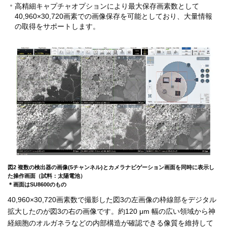
高精細キャプチャオプションにより最大保存画素数として
40,960×30,720画素での画像保存を可能としており、大量情報
の取得をサポートします。
図2 複数の検出器の画像(5チャンネル)とカメラナビゲーション画面を同時に表示し
た操作画面（試料：太陽電池）
＊画面はSU8600のもの
40,960×30,720画素数で撮影した図3の左画像の枠線部をデジタル
拡大したのが図3の右の画像です。約120 μm 幅の広い領域から神
経細胞のオルガネラなどの内部構造が確認できる像質を維持して