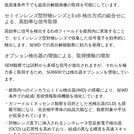
低加速条件下でも超高分解能画像の取得を可能にしています。
セミインレンズ型対物レンズとExB 検出方式の組合せに
よる、高効率な信号取得
高効率に信号を検出するExBフィールドを鏡筒内に実装すること
で、セミインレンズ型対物レンズで収集した信号電子を効率的に
検出します。短WD での高分解能観察に効力を発揮します。
オプション検出器の増強による、取得情報の増加
SEM観察では試料から多様な信号が放出されますが、それらを極
力多く取得するため、SU8600では検出器オプションを増強してい
ます。
鏡筒内へのインカラムミドル検出器(IMD) の搭載により、短WD
条件での組成/ 形状情報取得機能を強化しています。
カソードルミネッセンス観察を目的とした光検出器(CLD) も搭
載可能になり、化合物半導体の結晶欠陥など、観察対象や手法
が拡張されています。
対物レンズ直下に挿入されるシンチレータ型反射電子検出器
(OCD) は応答性を高めており、組成の異なる構造を高速スキャ