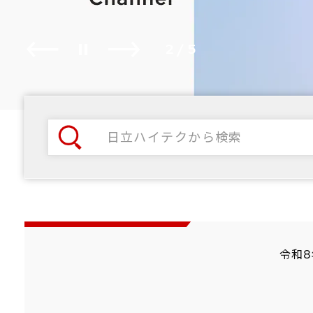
1
2
/5
Play / Pause
3
4
5
令和