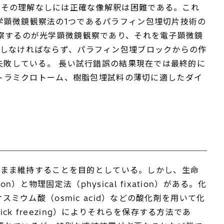
はその理解なしには正確な像解釈は困難である。これ
学顕微鏡観察法の1つであるパラフィン包埋切片技術の
観察するのが光学顕微鏡観察であり、それを電子顕微鏡
にしなければならず、パラフィン包埋ブロックからの作
いるが失敗している。 長い試行錯誤の結果現在では最終的に
ルトラミクロトーム、樹脂包埋試料の薄切に適したダイ
そのまま維持することを目的としている。しかし、生命
と物理固定法（physical fixation）がある。化
オスミウム酸（osmic acid）などの酸化剤を用いて化
ck freezing）によりそれらを保存する方法であ