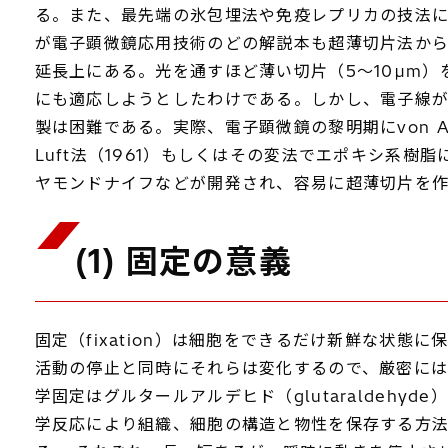
る。また、最先端の氷包埋法や免疫レプリカの技法
が電子顕微鏡応用技術のどの解説本も超薄切片法から
延長上にある。光を通すほど薄い切片（5～10µm
にも適応しようとしたわけである。しかし、電子線が
製は困難である。実際、電子顕微鏡の黎明期にvon Ar
Luft法（1961）もしくはその変法でエポキシ系
ヤモンドナイフなどが開発され、容易に超薄切片を
(1) 固定の意義
固定（fixation）は細胞をできるだけ新鮮な状
活動の停止と同時にそれらは変化するので、厳密には不可能であ
学固定はグルタールアルデヒド（glutaraldehyd
学反応により組織、細胞の構造と物性を保存する方法であり、