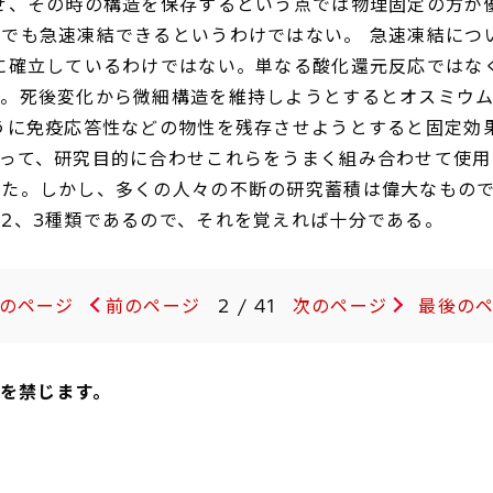
せ、その時の構造を保存するという点では物理固定の方が
でも急速凍結できるというわけではない。 急速凍結につ
に確立しているわけではない。単なる酸化還元反応ではな
る。死後変化から微細構造を維持しようとするとオスミウ
うに免疫応答性などの物性を残存させようとすると固定効
って、研究目的に合わせこれらをうまく組み合わせて使用
いた。しかし、多くの人々の不断の研究蓄積は偉大なもの
2、3種類であるので、それを覚えれば十分である。
の
ページ
前の
ページ
2 / 41
次の
ページ
最後の
載を禁じます。