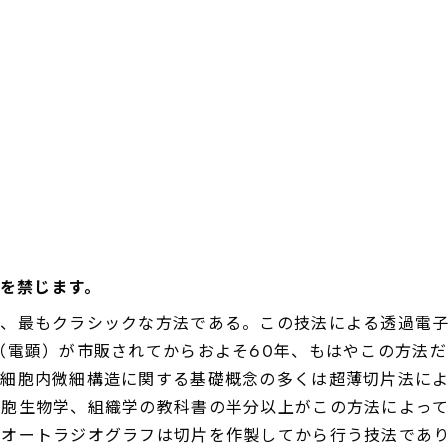
載を禁じます。
り、最もクラシックな方法である。この技法による透過電
（電顕）が市販されてからおよそ60年、もはやこの方法
、細胞内微細構造に関する基礎概念の多くは超薄切片法に
細胞生物学、組織学の教科書の半分以上がこの方法によっ
やオートラジオグラフは切片を作製してから行う技法であ