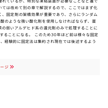
優れているが、特別な凍結装置が必要なことなど誰で
いては改めて別の章で解説するので、ここではまず化
く、固定剤の架橋効果が重要であり、さらにランダム
ム酸のような強い酸化剤を使用しなければならず、蛋
果の弱いアルデヒド系の還元剤のみで処理することに
することになる。 このため30年ほど前は様々な固定
で、経験的に固定法は集約され現在では後述するよう
ページ