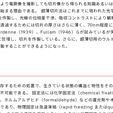
により電顕像を撮影しても切片像から得られる知識あるい
始まる理由である。 超薄切片法はこれまでに培われた光
）を作製し、光線の位相差干渉、吸収コントラストにより
透過するためには切片の厚さはさらに薄く、70nm程度
denne（1939）、Fullam（1946）らが試みて
樹脂に包埋し、切片を作製している。さらに、超薄切用のウ
作製することができるようになった。
態に保存するための処置で、生きている状態の構造と物性を
る。 固定法には化学固定法（chemical fixation）
e）、ホルムアルデヒド（formaldehyde）などの還元剤や
物理固定は急速凍結（rapid freezing またはqui