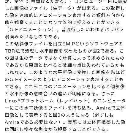
が、全体で1時間ほどかかる）。コンピューター内に撮影
した画像のファイル（生データ）が出来る。この取得し
た像を連続的にアニメーション表示すると傾斜方向から
像を観察することになり立体的に捉えることができる
（GIFアニメーション）。昔流行したいわゆるパラパラ
漫画みたいなものである。
この傾斜像ファイルを日立EMIPというソフトウェアの
TBR法で処理し水平断像を求めたものが図2である。こ
の図は生のデータではなく計算によって求められたもの
であるから原画と比べると微細な点は失われているかも
しれない。このような水平断像に変換した画像を先ほど
のGIFイメージのようにアニメーション表示することも
できる。これら二つのアニメーションを比べると傾斜像
と水平断像の意味合いの違いが明確になる。さらに
Linux®プラットホーム（レッドハット）のコンピュータ
ーにこの水平断像のファイルを持ち込み、Amiraで立体
画像として表示すると図3のようになる（必ずしも
Amiraである必要はない）。実際には立体再構築した像
は回転し様々な角度から観察することができる。