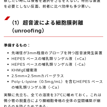
察したい時には後者を選択せざるをえない。特別な装置
を必要としない反面、前者に比べ効率も多少悪い。
（1）超音波による細胞膜剥離
（unroofing）
準備するもの：
先端径が3mm程度のプローブを持つ超音波発生装置
HEPES ベースの哺乳類リンゲル液（+Ca）
HEPES ベースの哺乳類リンゲル液（-Ca）
KHMgE緩衝液
2.5mm×2.5mmカバーグラス
Poly-L-lysine（0.5mg/mL）を含むHEPES ベース
の哺乳類リンゲル液（-Ca）
実験に先立ち、全ての溶液を37℃に暖めておく。これは
微小管の脱重合により膜細胞骨格の全体の空間構築が崩
れるのを防ぐためである。