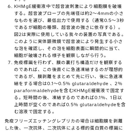
KHMgE緩衝液中で超音波刺激により細胞膜を破壊
する。超音波プローブの先端径は約2～4mmの小さ
なものを選び、最低出力で使用する（通常0.5～3秒
であるが細胞の種類、超音波の強さに依存する）。
図2は実際に使用している我々の装置の写真である。
このように実体顕微鏡で超音波により発生する小さ
な泡を確認し、その泡を細胞表面に瞬間的に当て、
細胞が破壊される様子を観察しながら行う。
免疫標識を行わず、膜の裏打ち構造だけを観察する
のであれば、この後直ぐに急速凍結するのが理想的
であるが、膜剥離をまとめて先に行い、後に急速凍
結をする場合は0.1～0.5％ glutaraldehyde 、2％
paraformaldehydeを含むKHMgE緩衝液で固定す
る。短時間の後、凍結するのであれば0.1％、1日以
上時間が空くのであれば0.5％ glutaraldehydeを含
む溶液で固定する。
免疫フリーズエッチングレプリカの場合は細胞膜を剥離
した後、一次抗体、二次抗体による標的蛋白質の標識に