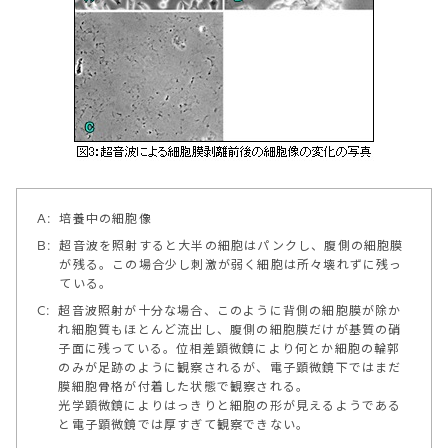
A:
培養中の細胞像
B:
超音波を照射すると大半の細胞はパンクし、腹側の細胞膜
が残る。この場合少し刺激が弱く細胞は所々壊れずに残っ
ている。
C:
超音波照射が十分な場合、このように背側の細胞膜が除か
れ細胞質もほとんど流出し、腹側の細胞膜だけが基質の硝
子面に残っている。位相差顕微鏡により何とか細胞の輪郭
のみが足跡のように観察されるが、電子顕微鏡下ではまだ
膜細胞骨格が付着した状態で観察される。
光学顕微鏡によりはっきりと細胞の形が見えるようである
と電子顕微鏡では厚すぎて観察できない。