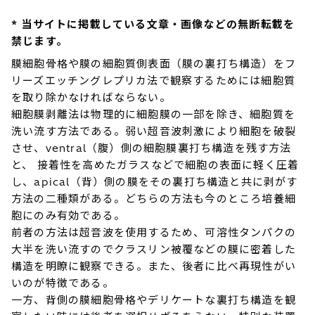
* 当サイトに掲載している文章・画像などの無断転載を
禁じます。
膜細胞骨格や膜の細胞質側表面（膜の裏打ち構造）をフ
リーズエッチングレプリカ法で観察するためには細胞質
を取り除かなければならない。
細胞膜剥離法は物理的に細胞膜の一部を除き、細胞質を
洗い流す方法である。弱い超音波刺激により細胞を破裂
させ、ventral（腹）側の細胞膜裏打ち構造を残す方法
と、 接着性を高めたガラスなどで細胞の表面に軽く圧着
し、apical（背）側の膜をその裏打ち構造と共に剥がす
方法の二種類がある。どちらの方法も今のところ培養細
胞にのみ有効である。
前者の方法は超音波を使用するため、可溶性タンパクの
大半を洗い流すのでクラスリン被覆などの膜に密着した
構造を明瞭に観察できる。また、後者に比べ再現性がい
いのが特徴である。
一方、背側の膜細胞骨格やデリケートな裏打ち構造を観