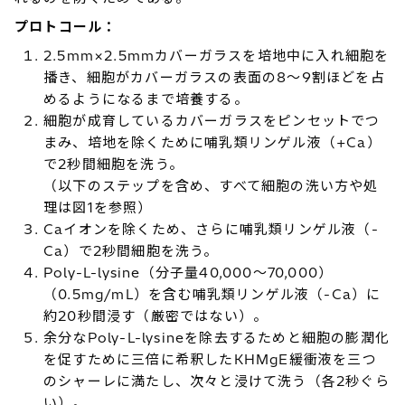
プロトコール：
2.5mm×2.5mmカバーガラスを培地中に入れ細胞を
播き、細胞がカバーガラスの表面の8～9割ほどを占
めるようになるまで培養する。
細胞が成育しているカバーガラスをピンセットでつ
まみ、培地を除くために哺乳類リンゲル液（+Ca）
で2秒間細胞を洗う。
（以下のステップを含め、すべて細胞の洗い方や処
理は図1を参照）
Caイオンを除くため、さらに哺乳類リンゲル液（-
Ca）で2秒間細胞を洗う。
Poly-L-lysine（分子量40,000～70,000）
（0.5mg/mL）を含む哺乳類リンゲル液（-Ca）に
約20秒間浸す（厳密ではない）。
余分なPoly-L-lysineを除去するためと細胞の膨潤化
を促すために三倍に希釈したKHMgE緩衝液を三つ
のシャーレに満たし、次々と浸けて洗う（各2秒ぐら
い）。