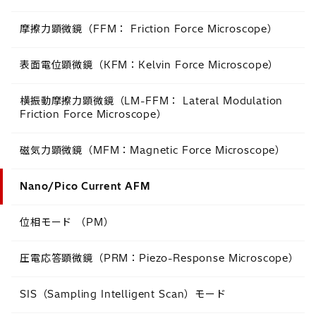
摩擦力顕微鏡（FFM： Friction Force Microscope）
表面電位顕微鏡（KFM：Kelvin Force Microscope）
横振動摩擦力顕微鏡（LM-FFM： Lateral Modulation
Friction Force Microscope）
磁気力顕微鏡（MFM：Magnetic Force Microscope）
Nano/Pico Current AFM
位相モード （PM）
圧電応答顕微鏡（PRM：Piezo-Response Microscope）
SIS（Sampling Intelligent Scan）モード