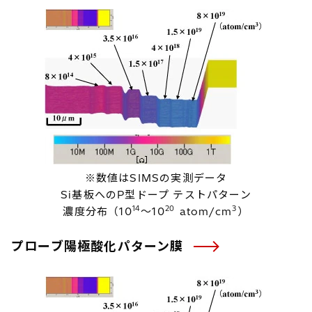
※数値はSIMSの実測データ
Si基板へのP型ドープ テストパターン
14
20
3
濃度分布（10
～10
atom/cm
）
プローブ陽極酸化パターン膜