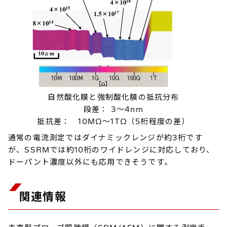
自然酸化膜と強制酸化膜の抵抗分布
段差： 3～4nm
抵抗差： 10MΩ～1TΩ（5桁程度の差）
通常の電流測定ではダイナミックレンジが約3桁です
が、SSRMでは約10桁のワイドレンジに対応しており、
ドーパント濃度以外にも応用できそうです。
関連情報