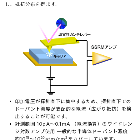
し、抵抗分布を得ます。
印加電圧が探針直下に集中するため、探針直下での
ドーパント濃度が支配的な電流（広がり抵抗）を検
出することが可能です。
計測範囲 10pA～0.1mA （電流換算）のワイドレン
ジ対数アンプ使用 一般的な半導体ドーパント濃度
15
20
3
約10
～10
atm/cm
をカバーしています。