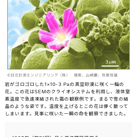
©日立計測エンジニアリング（株） 檀紫、山崎巌、秋葉恒雄
岩がゴロゴロした1×10-3 Paの真空砂漠に咲く一輪の
花。この花はSEMのクライオシステムを利用し、液体窒
素温度で急速凍結された霜の観察例です。まるで雪の結
晶のような姿です。温度を上げるとこの花は儚く散って
しまいます。見事に咲いた一瞬の命を観察できました。