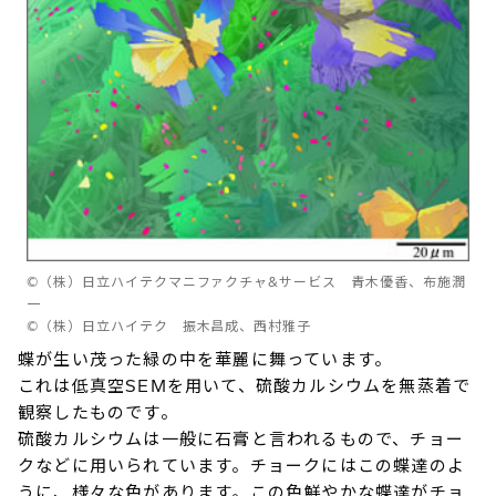
©（株）日立ハイテクマニファクチャ&サービス 青木優香、布施潤
一
©（株）日立ハイテク 振木昌成、西村雅子
蝶が生い茂った緑の中を華麗に舞っています。
これは低真空SEMを用いて、硫酸カルシウムを無蒸着で
観察したものです。
硫酸カルシウムは一般に石膏と言われるもので、チョー
クなどに用いられています。チョークにはこの蝶達のよ
うに、様々な色があります。この色鮮やかな蝶達がチョ