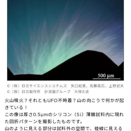
©（株）日立サイエンスシステムズ 矢口紀恵、佐藤高広、上野武夫
©（株）日立製作所 計測器グループ 大塚久史
火山噴火？それともUFO不時着？山の向こうで何かが起
きている！
この像は厚さ0.5µmのシリコン（Si）薄膜試料内に現れ
た回折パタ－ンを撮影したものです。
山のように見える部分は試料外の空間で、稜線に見える