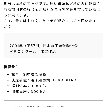
部分は試料のエッジです。厚い単結晶試料のみに観察さ
れる放射状の線（菊池線）がまるで閃光を放っているよ
うに見えます。
さて、貴方は山の向こうで何が起きていると思います
か？
2001年（第57回）日本電子顕微鏡学会
写真コンクール 出展作品
撮影条件
試料：Si単結晶薄膜
測定装置：電子顕微鏡 H-9000NAR
撮影倍率：3,000倍
加速電圧：300 kV