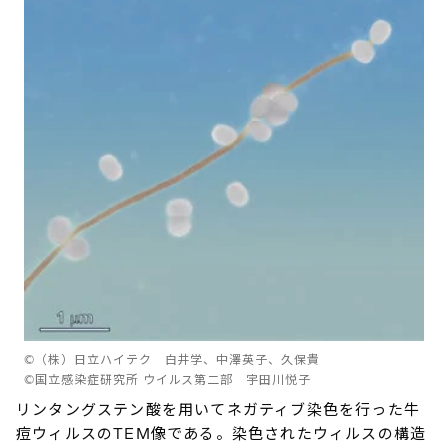
©（株）日立ハイテク 白井学、中澤英子、久保貴
©国立感染症研究所 ウイルス第二部 宇田川悦子
リンタングステン酸を用いてネガティブ染色を行った牛
痘ウィルスのTEM像である。染色されたウィルスの構造