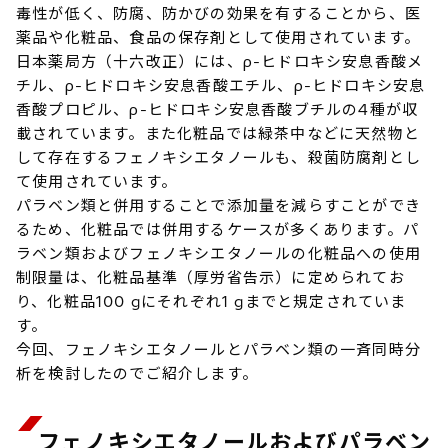
毒性が低く、防腐、防かびの効果を有することから、医
薬品や化粧品、食品の保存剤として使用されています。
日本薬局方（十六改正）には、ρ-ヒドロキシ安息香酸メ
チル、ρ-ヒドロキシ安息香酸エチル、ρ-ヒドロキシ安息
香酸プロピル、ρ-ヒドロキシ安息香酸ブチルの4種が収
載されています。また化粧品では緑茶中などに天然物と
して存在するフェノキシエタノールも、殺菌防腐剤とし
て使用されています。
パラベン類と併用することで添加量を減らすことができ
るため、化粧品では併用するケースが多くあります。パ
ラベン類およびフェノキシエタノールの化粧品への使用
制限量は、化粧品基準（厚労省告示）に定められてお
り、化粧品100 gにそれぞれ1 gまでと規定されていま
す。
今回、フェノキシエタノールとパラベン類の一斉同時分
析を検討したのでご紹介します。
フェノキシエタノールおよびパラベン