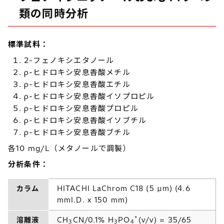
類の同時分析
標準試料：
2-フェノキシエタノール
ρ-ヒドロキシ安息香酸メチル
ρ-ヒドロキシ安息香酸エチル
ρ-ヒドロキシ安息香酸イソプロピル
ρ-ヒドロキシ安息香酸プロピル
ρ-ヒドロキシ安息香酸イソブチル
ρ-ヒドロキシ安息香酸ブチル
各10 mg/L（メタノールで調製）
分析条件：
カラム
HITACHI LaChrom C18 (5 µm) (4.6
mmI.D. x 150 mm)
*
溶離液
CH
CN/0.1% H
PO
(v/v) = 35/65
3
3
4