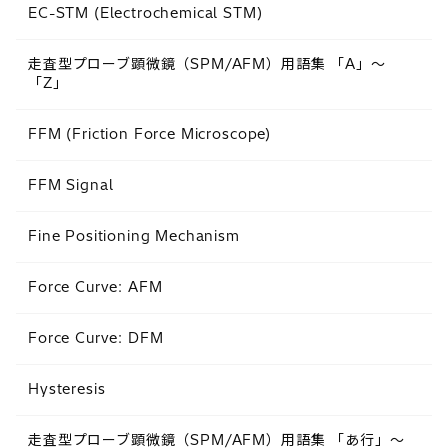
EC-STM (Electrochemical STM)
走査型プローブ顕微鏡（SPM/AFM）用語集 「A」～
「Z」
FFM (Friction Force Microscope)
FFM Signal
Fine Positioning Mechanism
Force Curve: AFM
Force Curve: DFM
Hysteresis
走査型プローブ顕微鏡（SPM/AFM）用語集 「あ行」～