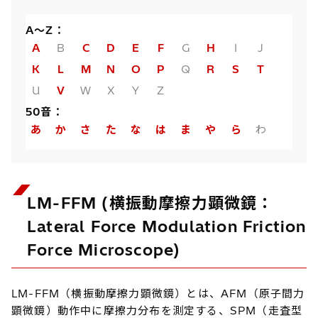
A～Z：
A
B
C
D
E
F
G
H
I
J
K
L
M
N
O
P
Q
R
S
T
U
V
W
X
Y
Z
50音：
あ
か
さ
た
な
は
ま
や
ら
わ
LM-FFM (横振動摩擦力顕微鏡：
Lateral Force Modulation Friction
Force Microscope)
LM-FFM（横振動摩擦力顕微鏡）とは、AFM（原子間力
顕微鏡）動作中に摩擦力分布を測定する、SPM（走査型