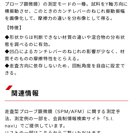
プローブ顕微鏡）の測定モードの一種。試料をY軸方向に
横振動させ、このときのカンチレバーのねじれ振動振幅
を画像化して、摩擦力の違いを分布像として得る。
【特徴】
◆形状からは判断できない材質の違いや混合物の分布状
態を調べるのに有効。
◆凹凸によるカンチレバーのねじれの影響が少なく、材
質そのものの摩擦特性をとらえる。
◆走査方向に依存しないため、回転角度を自由に設定で
きる。
関連情報
走査型プローブ顕微鏡（SPM/AFM）に関する測定手
法、測定例の一部を、会員制情報検索サイト「S.I.
navi」でご提供しています。
リストの一部はこちらからご覧いただけます。