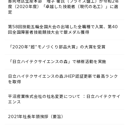
那珂地区生産本部 増子 衛氏（フライス盤工）が令和2年
度（2020年度）「卓越した技能者（現代の名工）」に選
定
第58回技能五輪全国大会の出場した全職種で入賞、第40
回全国障害者技能競技大会で銀メダル獲得
「2020年“超”モノづくり部品大賞」の大賞を受賞
「日立ハイテクサイエンスの森」で植樹活動を実施
日立ハイテクサイエンスの森JHEP認証更新で最高ランク
を取得
平沼産業株式会社の社名変更について ：日立ハイテクサイ
エンス
2021年社長年頭挨拶（要旨）