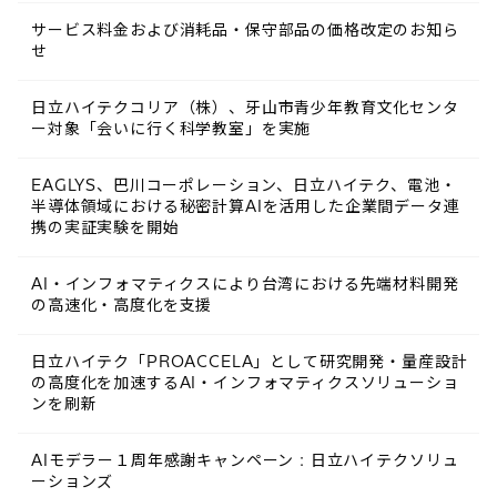
サービス料金および消耗品・保守部品の価格改定のお知ら
せ
日立ハイテクコリア（株）、牙山市青少年教育文化センタ
ー対象「会いに行く科学教室」を実施
EAGLYS、巴川コーポレーション、日立ハイテク、電池・
半導体領域における秘密計算AIを活用した企業間データ連
携の実証実験を開始
AI・インフォマティクスにより台湾における先端材料開発
の高速化・高度化を支援
日立ハイテク「PROACCELA」として研究開発・量産設計
の高度化を加速するAI・インフォマティクスソリューショ
ンを刷新
AIモデラー１周年感謝キャンペーン : 日立ハイテクソリュ
ーションズ