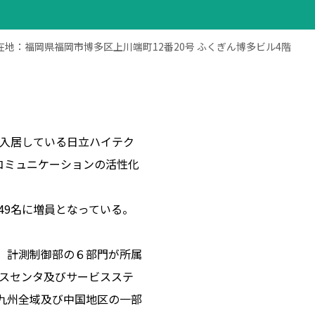
在地：福岡県福岡市博多区上川端町12番20号 ふくぎん博多ビル4階
に入居している日立ハイテク
コミュニケーションの活性化
は49名に増員となっている。
、計測制御部の６部門が所属
ビスセンタ及びサービスステ
り、九州全域及び中国地区の一部