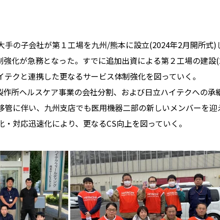
手の子会社が第１工場を九州/熊本に設立(2024年2月開所式
強化が急務となった。すでに追加出資による第２工場の建設(2
イテクと連携した更なるサービス体制強化を図っていく。
日立製作所ヘルスケア事業の会社分割、および日立ハイテクへの承
移管に伴い、九州支店でも医用機器二部の新しいメンバーを迎
化・対応迅速化により、更なるCS向上を図っていく。