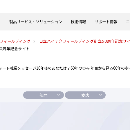
製品サービス・ソリューション
技術情報
サポート情報
ニ
クフィールディング
日立ハイテクフィールディング創立60周年記念サ
60周年記念サイト
アート
社長メッセージ
10年後のあなたは？
60年の歩み 年表から見る
60年の歩
部門
支店