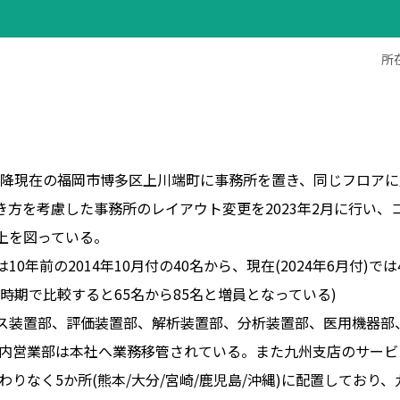
所
月以降現在の福岡市博多区上川端町に事務所を置き、同じフロア
き方を考慮した事務所のレイアウト変更を2023年2月に行い、
上を図っている。
0年前の2014年10月付の40名から、現在(2024年6月付)で
時期で比較すると65名から85名と増員となっている)
ス装置部、評価装置部、解析装置部、分析装置部、医用機器部
り国内営業部は本社へ業務移管されている。また九州支店のサー
変わりなく5か所(熊本/大分/宮崎/鹿児島/沖縄)に配置してお