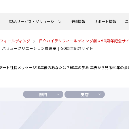
製品サービス・ソリューション
技術情報
サポート情報
ニ
クフィールディング
日立ハイテクフィールディング創立60周年記念サ
 バリュークリエーション推進室 | 60周年記念サイト
アート
社長メッセージ
10年後のあなたは？
60年の歩み 年表から見る
60年の歩
部門
支店